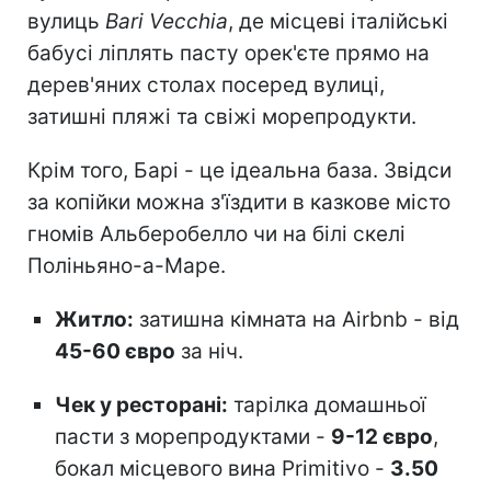
вулиць
Bari Vecchia
, де місцеві італійські
бабусі ліплять пасту орек'єте прямо на
дерев'яних столах посеред вулиці,
затишні пляжі та свіжі морепродукти.
Крім того, Барі - це ідеальна база. Звідси
за копійки можна з'їздити в казкове місто
гномів Альберобелло чи на білі скелі
Поліньяно-а-Маре.
Житло:
затишна кімната на Airbnb - від
45-60 євро
за ніч.
Чек у ресторані:
тарілка домашньої
пасти з морепродуктами -
9-12 євро
,
бокал місцевого вина Primitivo -
3.50