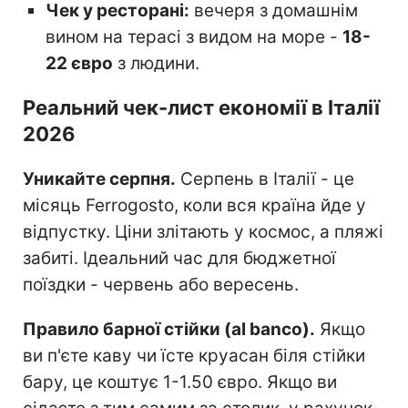
Чек у ресторані:
вечеря з домашнім
вином на терасі з видом на море -
18-
22 євро
з людини.
Реальний чек-лист економії в Італії
2026
Уникайте серпня.
Серпень в Італії - це
місяць Ferrogosto, коли вся країна йде у
відпустку. Ціни злітають у космос, а пляжі
забиті. Ідеальний час для бюджетної
поїздки - червень або вересень.
Правило барної стійки (al banco).
Якщо
ви п'єте каву чи їсте круасан біля стійки
бару, це коштує 1-1.50 євро. Якщо ви