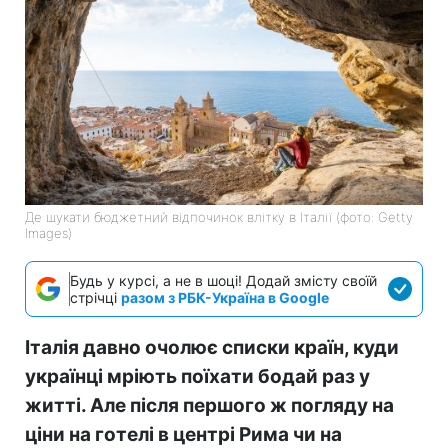
Де шукати бюджетний відпочинок влітку в Італії (фото: Getty
Images)
Будь у курсі, а не в шоці! Додай змісту своїй
стрічці
разом з РБК-Україна в Google
Італія давно очолює списки країн, куди
українці мріють поїхати бодай раз у
житті. Але після першого ж погляду на
ціни на готелі в центрі Рима чи на