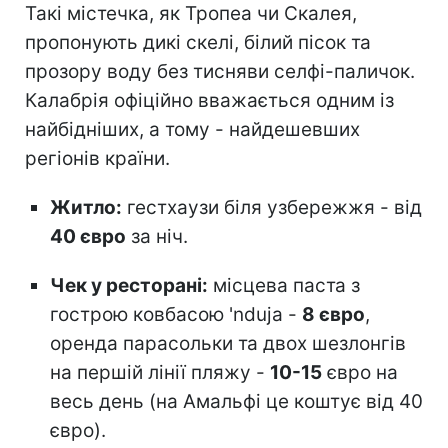
Такі містечка, як Тропеа чи Скалея,
пропонують дикі скелі, білий пісок та
прозору воду без тисняви селфі-паличок.
Калабрія офіційно вважається одним із
найбідніших, а тому - найдешевших
регіонів країни.
Житло:
гестхаузи біля узбережжя - від
40 євро
за ніч.
Чек у ресторані:
місцева паста з
гострою ковбасою 'nduja -
8 євро
,
оренда парасольки та двох шезлонгів
на першій лінії пляжу -
10-15
євро на
весь день (на Амальфі це коштує від 40
євро).