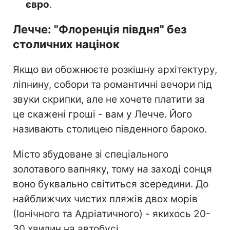
євро
.
Лечче: "Флоренція півдня" без
столичних націнок
Якщо ви обожнюєте розкішну архітектуру,
ліпнину, собори та романтичні вечори під
звуки скрипки, але не хочете платити за
це скажені гроші - вам у Лечче. Його
називають столицею південного бароко.
Місто збудоване зі спеціального
золотавого вапняку, тому на заході сонця
воно буквально світиться зсередини. До
найближчих чистих пляжів двох морів
(Іонічного та Адріатичного) - якихось 20-
30 хвилин на автобусі.