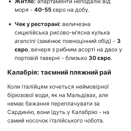
Житло:
апартаменти неподалік від
моря -
40-55
євро на добу.
Чек у ресторані:
величезна
сицилійська рисово-м'ясна кулька
arancini
(замінює повноцінний обід) -
3
євро
, вечеря з рибним асорті на двох у
портовій таверні - близько
30 євро
.
Калабрія: таємний пляжний рай
Коли італійцям хочеться неймовірної
бірюзової води, як на Мальдівах, але
немає бажання переплачувати за
Сардинію, вони їдуть у Калабрію - на
самий носочок італійського чобота.