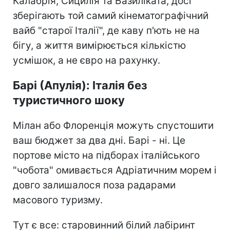
Калабрія, Сицилія та Базиліката, досі
зберігають той самий кінематографічний
вайб "старої Італії", де каву п'ють не на
бігу, а життя вимірюється кількістю
усмішок, а не євро на рахунку.
Барі (Апулія): Італія без
туристичного шоку
Мілан або Флоренція можуть спустошити
ваш бюджет за два дні. Барі - ні. Це
портове місто на підборах італійського
"чобота" омивається Адріатичним морем і
довго залишалося поза радарами
масового туризму.
Тут є все: старовинний білий лабіринт