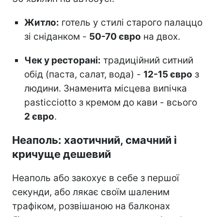
Житло:
готель у стилі старого палаццо
зі сніданком -
50-70 євро
на двох.
Чек у ресторані:
традиційний ситний
обід (паста, салат, вода) -
12-15 євро
з
людини. Знаменита місцева випічка
pasticciotto з кремом до кави - всього
2 євро
.
Неаполь: хаотичний, смачний і
кричуще дешевий
Неаполь або закохує в себе з першої
секунди, або лякає своїм шаленим
трафіком, розвішаною на балконах