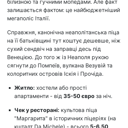
білизною та гучними мопедами. Але факт
залишається фактом: це найбюджетніший
мегаполіс Італії.
Справжня, канонічна неаполітанська піца
на її батьківщині тут коштує дешевше, ніж
сухий сендвіч на заправці десь під
Венецією. До того ж із Неаполя рукою
сягнути до Помпеїв, вулкана Везувій та
колоритних островів Іскія і Прочіда.
Житло:
хостели або прості
апартаменти - від
35-50 євро
за ніч.
Чек у ресторані:
культова піца
"Маргарита" в історичних піцеріях (на
кшталт Da Michele) - всього
5-6.50