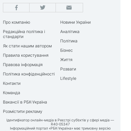
Про компанію
Новини України
Редакційна політика і
Аналітика
стандарти
Політика
Як стати нашим автором
Бізнес
Правила користування
Життя
Правова інформація
Розваги
Політика конфіденційності
Lifestyle
Контакти
Команда
Вакансії в РБК-Україна
Розмістити рекламу
Ідентифікатор онлайн-медіа в Реєстрі суб’єктів у сфері медіа —
R40-05347
Інформаційний портал «РБК-Україна» має тримовну версію