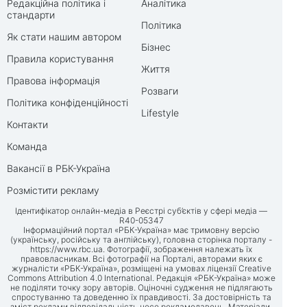
Редакційна політика і
Аналітика
стандарти
Політика
Як стати нашим автором
Бізнес
Правила користування
Життя
Правова інформація
Розваги
Політика конфіденційності
Lifestyle
Контакти
Команда
Вакансії в РБК-Україна
Розмістити рекламу
Ідентифікатор онлайн-медіа в Реєстрі суб’єктів у сфері медіа —
R40-05347
Інформаційний портал «РБК-Україна» має тримовну версію
(українську, російську та англійську), головна сторінка порталу -
https://www.rbc.ua
. Фотографії, зображення належать їх
правовласникам. Всі фотографії на Порталі, авторами яких є
журналісти «РБК-Україна», розміщені на умовах ліцензії Creative
Commons Attribution 4.0 International. Редакція «РБК-Україна» може
не поділяти точку зору авторів. Оціночні судження не підлягають
спростуванню та доведенню їх правдивості. За достовірність та
зміст реклами відповідальність несе рекламодавець. Матеріали,