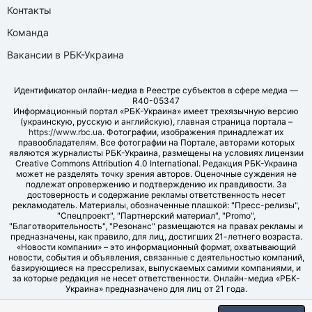
Контакты
Команда
Вакансии в РБК-Украина
Идентификатор онлайн-медиа в Реестре субъектов в сфере медиа —
R40-05347
Информационный портал «РБК-Украина» имеет трехязычную версию
(украинскую, русскую и английскую), главная страница портала –
https://www.rbc.ua
. Фотографии, изображения принадлежат их
правообладателям. Все фотографии на Портале, авторами которых
являются журналисты РБК-Украина, размещены на условиях лицензии
Creative Commons Attribution 4.0 International. Редакция РБК-Украина
может не разделять точку зрения авторов. Оценочные суждения не
подлежат опровержению и подтверждению их правдивости. За
достоверность и содержание рекламы ответственность несет
рекламодатель. Материалы, обозначенные плашкой: "Пресс-релизы",
"Спецпроект", "Партнерский материал", "Promo",
"Благотворительность", "Резонанс" размещаются на правах рекламы и
предназначены, как правило, для лиц, достигших 21-летнего возраста.
«Новости компании» – это информационный формат, охватывающий
новости, события и объявления, связанные с деятельностью компаний,
базирующиеся на прессрелизах, выпускаемых самими компаниями, и
за которые редакция не несет ответственности. Онлайн-медиа «РБК-
Украина» предназначено для лиц от 21 года.
© LLC "UBT MEDIA", 2006-2026.