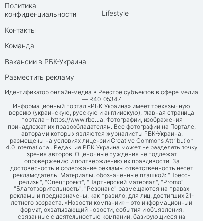
Политика
Lifestyle
конфиденциальности
Контакты
Команда
Вакансии в РБК-Украина
Разместить рекламу
Идентификатор онлайн-медиа в Реестре субъектов в сфере медиа
— R40-05347
Информационный портал «РБК-Украина» имеет трехязычную
версию (украинскую, русскую и английскую), главная страница
портала –
https://www.rbc.ua
. Фотографии, изображения
принадлежат их правообладателям. Все фотографии на Портале,
авторами которых являются журналисты РБК-Украина,
размещены на условиях лицензии Creative Commons Attribution
4.0 International. Редакция РБК-Украина может не разделять точку
зрения авторов. Оценочные суждения не подлежат
опровержению и подтверждению их правдивости. За
достоверность и содержание рекламы ответственность несет
рекламодатель. Материалы, обозначенные плашкой: "Пресс-
релизы", "Спецпроект", "Партнерский материал", "Promo",
"Благотворительность", "Резонанс" размещаются на правах
рекламы и предназначены, как правило, для лиц, достигших 21-
летнего возраста. «Новости компании» – это информационный
формат, охватывающий новости, события и объявления,
связанные с деятельностью компаний, базирующиеся на