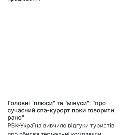
Головн
і "плюси" та "мінуси": "про
сучасний спа-курорт поки говорити
рано"
РБК-Україна вивчило відгуки туристів
про обидва термальні комплекси.