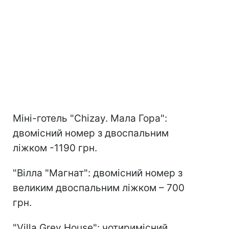
Міні-готель "Chizay. Мала Гора":
двомісний номер з двоспальним
ліжком -1190 грн.
"Вілла "Магнат": двомісний номер з
великим двоспальним ліжком – 700
грн.
"Villa Grey House": чотиримісний