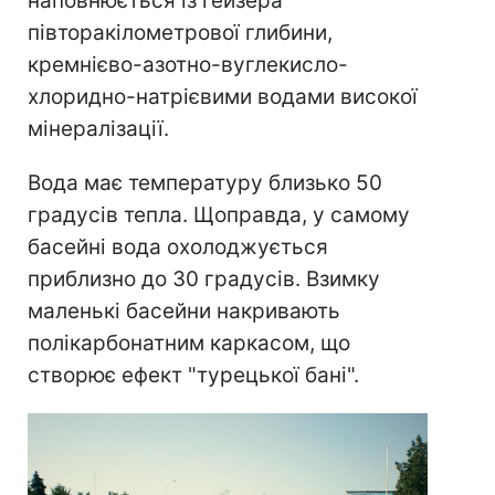
наповнюється із гейзера
півторакілометрової глибини,
кремнієво-азотно-вуглекисло-
хлоридно-натрієвими водами високої
мінералізації.
Вода має температуру близько 50
градусів тепла. Щоправда, у самому
басейні вода охолоджується
приблизно до 30 градусів. Взимку
маленькі басейни накривають
полікарбонатним каркасом, що
створює ефект "турецької бані".