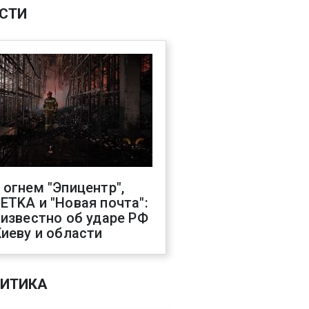
СТИ
 огнем "Эпицентр",
ETKA и "Новая почта":
 известно об ударе РФ
Киеву и области
ИТИКА