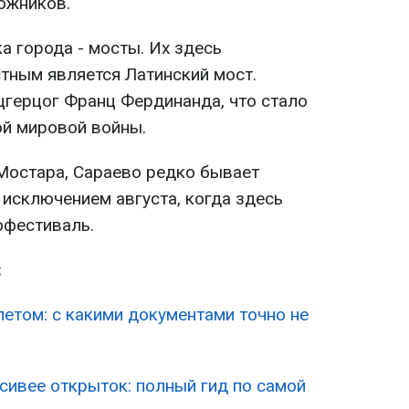
ожников.
а города - мосты. Их здесь
стным является Латинский мост.
цгерцог Франц Фердинанда, что стало
й мировой войны.
 Мостара, Сараево редко бывает
 исключением августа, когда здесь
офестиваль.
:
летом: с какими документами точно не
сивее открыток: полный гид по самой