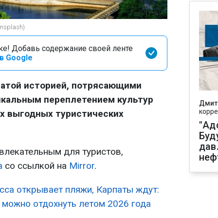
Unsplash)
оке! Добавь содержание своей ленте
в Google
гатой историей, потрясающими
икальным переплетением культур
Дмит
корре
ых выгодных туристических
"Ад
Буд
дав
влекательным для туристов,
неф
а
со ссылкой на
Mirror
.
сса открывает пляжи, Карпаты ждут:
е можно отдохнуть летом 2026 года