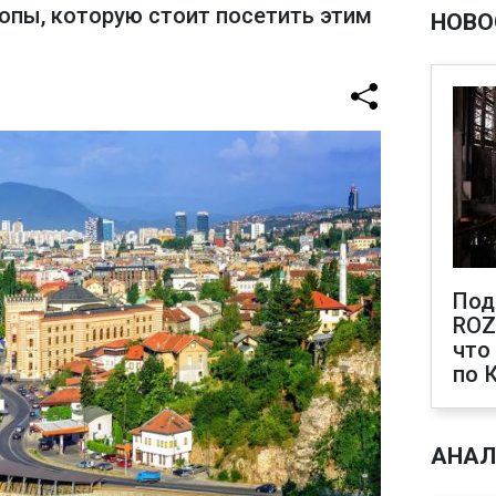
пы, которую стоит посетить этим
НОВО
Под
ROZ
что
по 
АНАЛ