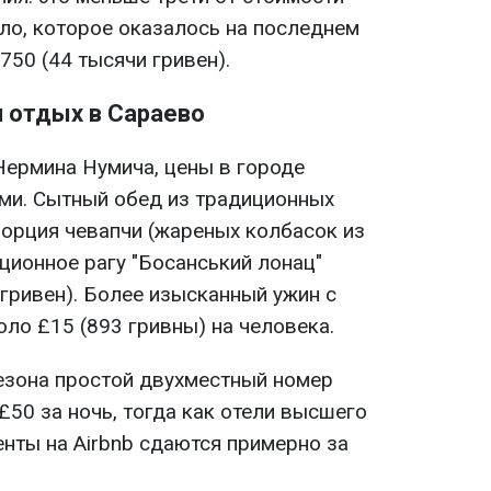
сло, которое оказалось на последнем
750 (44 тысячи гривен).
и отдых в Сараево
Нермина Нумича, цены в городе
ми. Сытный обед из традиционных
порция чевапчи (жареных колбасок из
ционное рагу "Босанський лонац"
 гривен). Более изысканный ужин с
оло £15 (893 гривны) на человека.
сезона простой двухместный номер
£50 за ночь, тогда как отели высшего
нты на Airbnb сдаются примерно за