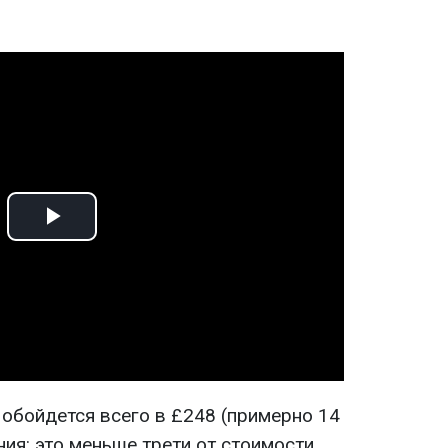
Play
Video
 обойдется всего в £248 (примерно 14
ния: это меньше трети от стоимости