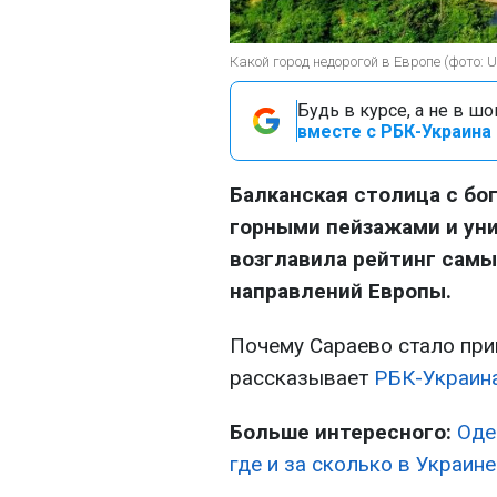
Какой город недорогой в Европе (фото: 
Будь в курсе, а не в ш
вместе с РБК-Украина 
Балканская столица с бо
горными пейзажами и ун
возглавила рейтинг сам
направлений Европы.
Почему Сараево стало при
рассказывает
РБК-Украин
Больше интересного:
Оде
где и за сколько в Украин