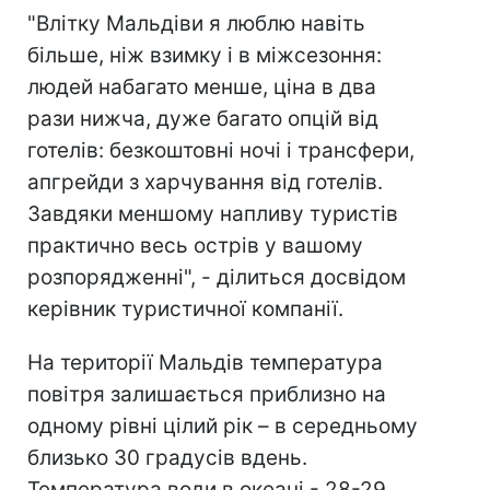
"Влітку Мальдіви я люблю навіть
більше, ніж взимку і в міжсезоння:
людей набагато менше, ціна в два
рази нижча, дуже багато опцій від
готелів: безкоштовні ночі і трансфери,
апгрейди з харчування від готелів.
Завдяки меншому напливу туристів
практично весь острів у вашому
розпорядженні", - ділиться досвідом
керівник туристичної компанії.
На території Мальдів температура
повітря залишається приблизно на
одному рівні цілий рік – в середньому
близько 30 градусів вдень.
Температура води в океані - 28-29