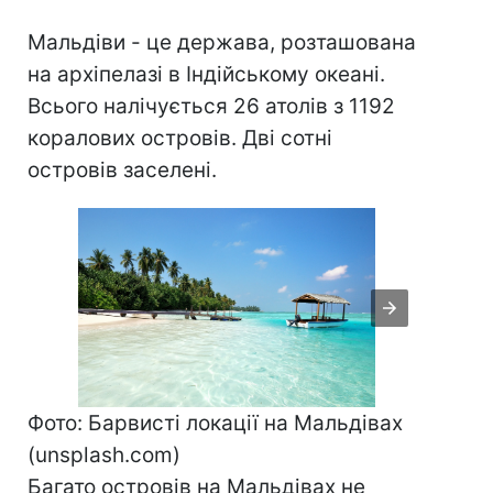
Мальдіви - це держава, розташована
на архіпелазі в Індійському океані.
Всього налічується 26 атолів з 1192
коралових островів. Дві сотні
островів заселені.
Фото: Барвисті локації на Мальдівах
(unsplash.com)
Багато островів на Мальдівах не