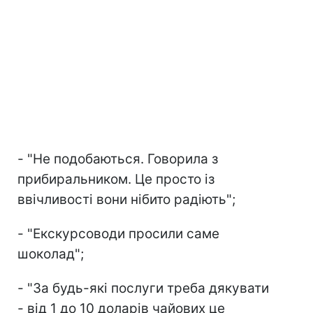
- "Не подобаються. Говорила з
прибиральником. Це просто із
ввічливості вони нібито радіють";
- "Екскурсоводи просили саме
шоколад";
- "За будь-які послуги треба дякувати
- від 1 до 10 доларів чайових це