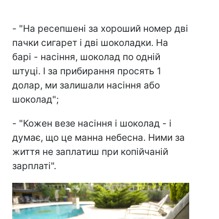
- "На ресепшені за хороший номер дві
пачки сигарет і дві шоколадки. На
барі - насіння, шоколад по одній
штуці. І за прибирання просять 1
долар, ми залишали насіння або
шоколад";
- "Кожен везе насіння і шоколад - і
думає, що це манна небесна. Ними за
життя не заплатиш при копійчаній
зарплаті".