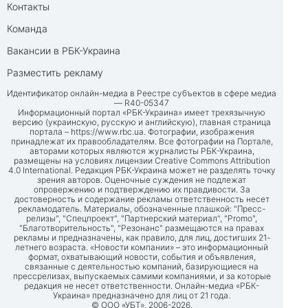
Контакты
Команда
Вакансии в РБК-Украина
Разместить рекламу
Идентификатор онлайн-медиа в Реестре субъектов в сфере медиа
— R40-05347
Информационный портал «РБК-Украина» имеет трехязычную
версию (украинскую, русскую и английскую), главная страница
портала –
https://www.rbc.ua
. Фотографии, изображения
принадлежат их правообладателям. Все фотографии на Портале,
авторами которых являются журналисты РБК-Украина,
размещены на условиях лицензии Creative Commons Attribution
4.0 International. Редакция РБК-Украина может не разделять точку
зрения авторов. Оценочные суждения не подлежат
опровержению и подтверждению их правдивости. За
достоверность и содержание рекламы ответственность несет
рекламодатель. Материалы, обозначенные плашкой: "Пресс-
релизы", "Спецпроект", "Партнерский материал", "Promo",
"Благотворительность", "Резонанс" размещаются на правах
рекламы и предназначены, как правило, для лиц, достигших 21-
летнего возраста. «Новости компании» – это информационный
формат, охватывающий новости, события и объявления,
связанные с деятельностью компаний, базирующиеся на
прессрелизах, выпускаемых самими компаниями, и за которые
редакция не несет ответственности. Онлайн-медиа «РБК-
Украина» предназначено для лиц от 21 года.
© ООО «УБТ», 2006-2026.