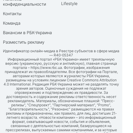
Lifestyle
конфиденциальности
Контакты
Команда
Вакансии в РБК-Украина
Разместить рекламу
Идентификатор онлайн-медиа в Реестре субъектов в сфере медиа
— R40-05347
Информационный портал «РБК-Украина» имеет трехязычную
версию (украинскую, русскую и английскую), главная страница
портала –
https://www.rbc.ua
. Фотографии, изображения
принадлежат их правообладателям. Все фотографии на Портале,
авторами которых являются журналисты РБК-Украина,
размещены на условиях лицензии Creative Commons Attribution
4.0 International. Редакция РБК-Украина может не разделять точку
зрения авторов. Оценочные суждения не подлежат
опровержению и подтверждению их правдивости. За
достоверность и содержание рекламы ответственность несет
рекламодатель. Материалы, обозначенные плашкой: "Пресс-
релизы", "Спецпроект", "Партнерский материал", "Promo",
"Благотворительность", "Резонанс" размещаются на правах
рекламы и предназначены, как правило, для лиц, достигших 21-
летнего возраста. «Новости компании» – это информационный
формат, охватывающий новости, события и объявления,
связанные с деятельностью компаний, базирующиеся на
прессрелизах, выпускаемых самими компаниями, и за которые