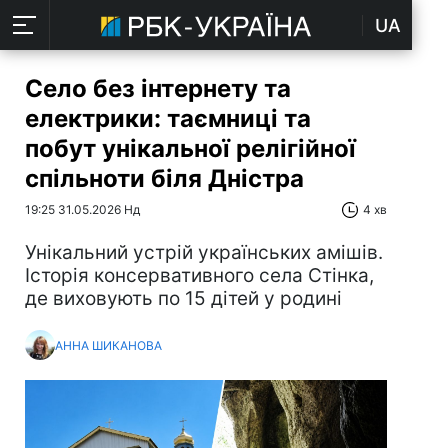
UA
Село без інтернету та
електрики: таємниці та
побут унікальної релігійної
спільноти біля Дністра
19:25 31.05.2026 Нд
4 хв
Унікальний устрій українських амішів.
Історія консервативного села Стінка,
де виховують по 15 дітей у родині
АННА ШИКАНОВА