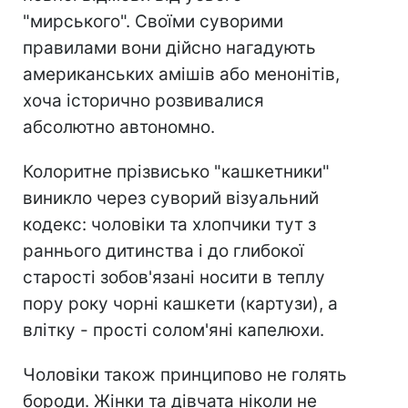
"мирського". Своїми суворими
правилами вони дійсно нагадують
американських амішів або менонітів,
хоча історично розвивалися
абсолютно автономно.
Колоритне прізвисько "кашкетники"
виникло через суворий візуальний
кодекс: чоловіки та хлопчики тут з
раннього дитинства і до глибокої
старості зобов'язані носити в теплу
пору року чорні кашкети (картузи), а
влітку - прості солом'яні капелюхи.
Чоловіки також принципово не голять
бороди. Жінки та дівчата ніколи не