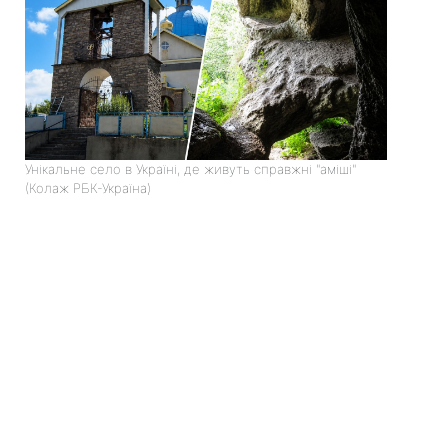
Унікальне село в Україні, де живуть справжні "аміші"
(Колаж РБК-Україна)