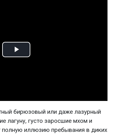
Play
Video
ятный бирюзовый или даже лазурный
е лагуну, густо заросшие мхом и
т полную иллюзию пребывания в диких