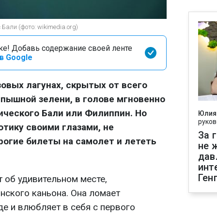
Бали (фото: wikimedia.org)
оке! Добавь содержание своей ленте
в Google
овых лагунах, скрытых от всего
 пышной зелени, в голове мгновенно
ического Бали или Филиппин. Но
Юлия
руков
отику своими глазами, не
За 
рогие билеты на самолет и лететь
не 
.
дав
инт
Ген
 об удивительном месте,
нского каньона. Она ломает
е и влюбляет в себя с первого