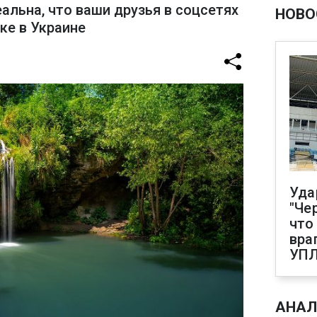
альна, что ваши друзья в соцсетях
НОВО
ке в Украине
Уда
"Че
что
вра
УП
АНАЛ