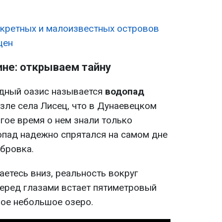
екретных и малоизвестных островов
цен
ине: открываем тайну
одный оазис называется
водопад
зле села Лисец, что в Дунаевецком
гое время о нем знали только
опад надежно спрятался на самом дне
обровка.
аетесь вниз, реальность вокруг
еред глазами встает пятиметровый
ое небольшое озеро.