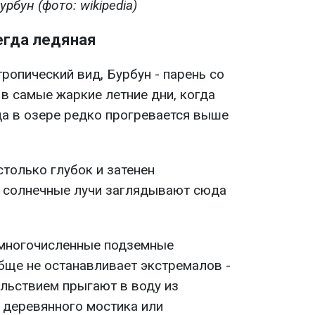
рбун (фото: wikipedia)
егда ледяная
ропический вид, Бурбун - парень со
в самые жаркие летние дни, когда
да в озере редко прогревается выше
столько глубок и затенен
о солнечные лучи заглядывают сюда
 многочисленные подземные
обще не останавливает экстремалов -
ольствием прыгают в воду из
 деревянного мостика или