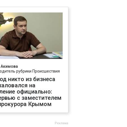
 Акимова
одитель рубрики Происшествия
год никто из бизнеса
жаловался на
ление официально:
ервью с заместителем
прокурора Крымом