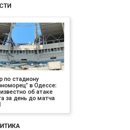
СТИ
р по стадиону
рноморец" в Одессе:
 известно об атаке
га за день до матча
Л
ИТИКА