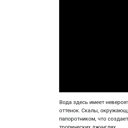
Вода здесь имеет неверо
оттенок. Скалы, окружающи
папоротником, что создае
тропических джунглях.