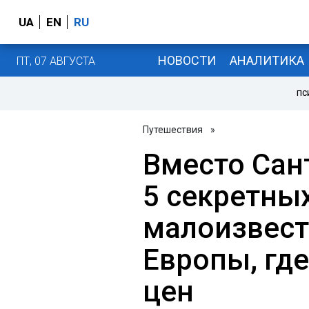
UA
EN
RU
НОВОСТИ
АНАЛИТИКА
ПТ, 07 АВГУСТА
ПС
Путешествия
»
Вместо Сан
5 секретны
малоизвест
Европы, гд
цен