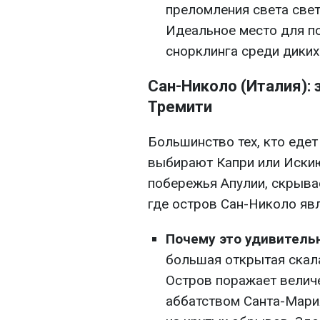
преломления света све
Идеальное место для п
снорклинга среди диких
Сан-Николо (Италия):
Тремити
Большинство тех, кто едет
выбирают Капри или Искию
побережья Апулии, скрыва
где остров Сан-Николо яв
Почему это удивитель
большая открытая скал
Остров поражает вели
аббатством Санта-Мари