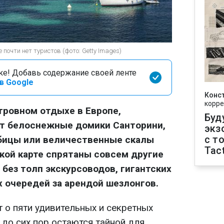
почти нет туристов (фото: Getty Images)
оке! Добавь содержание своей ленте
в Google
Конс
корре
стровном отдыхе в Европе,
Буд
ет белоснежные домики Санторини,
экз
с т
бицы или величественные скалы
Tact
кой карте спрятаны совсем другие
 без толп экскурсоводов, гигантских
 очередей за арендой шезлонгов.
 о пяти удивительных и секретных
до сих пор остаются тайной для