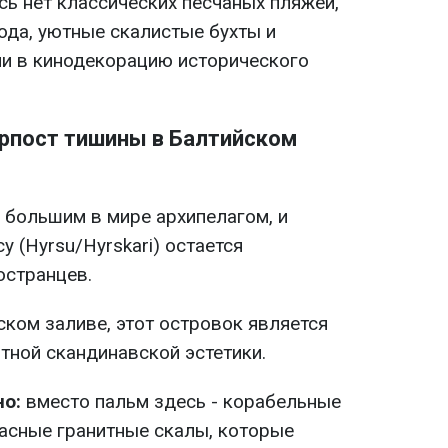
сь нет классических песчаных пляжей,
вода, уютные скалистые бухты и
ли в кинодекорацию исторического
орпост тишины в Балтийском
большим в мире архипелагом, и
у (Hyrsu/Hyrskari) остается
остранцев.
ком заливе, этот островок является
тной скандинавской эстетики.
но:
вместо пальм здесь - корабельные
расные гранитные скалы, которые