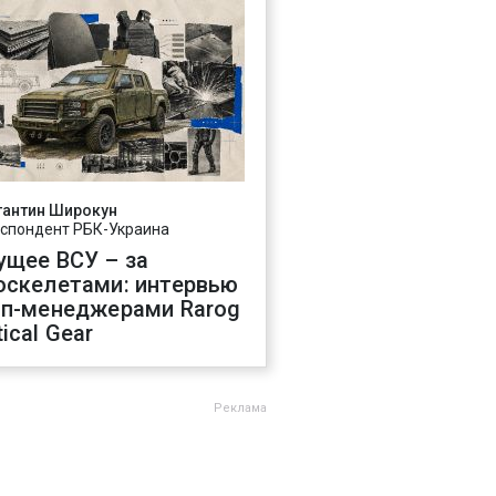
тантин Широкун
спондент РБК-Украина
ущее ВСУ – за
оскелетами: интервью
оп-менеджерами Rarog
ical Gear