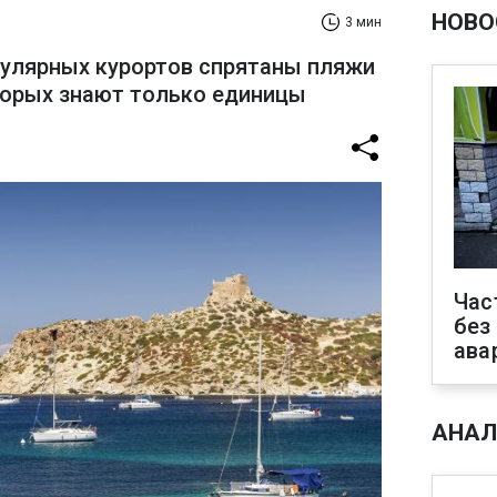
НОВО
3 мин
опулярных курортов спрятаны пляжи
оторых знают только единицы
Час
без
ава
АНАЛ