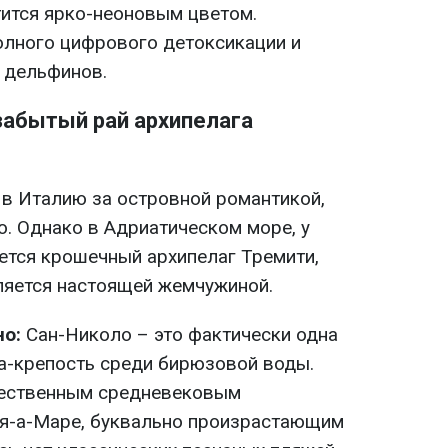
тится ярко-неоновым цветом.
олного цифрового детоксикации и
 дельфинов.
 забытый рай архипелага
 в Италию за островной романтикой,
. Однако в Адриатическом море, у
ется крошечный архипелаг Тремити,
ляется настоящей жемчужиной.
но:
Сан-Николо – это фактически одна
а-крепость среди бирюзовой воды.
чественным средневековым
я-а-Маре, буквально произрастающим