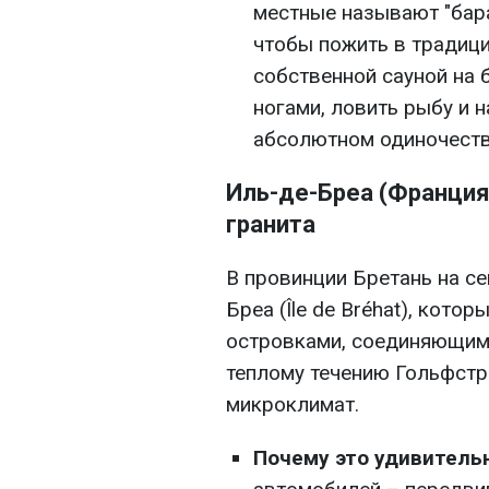
местные называют "бар
чтобы пожить в традиц
собственной сауной на 
ногами, ловить рыбу и 
абсолютном одиночеств
Иль-де-Бреа (Франция)
гранита
В провинции Бретань на с
Бреа (Île de Bréhat), кото
островками, соединяющими
теплому течению Гольфстр
микроклимат.
Почему это удивитель