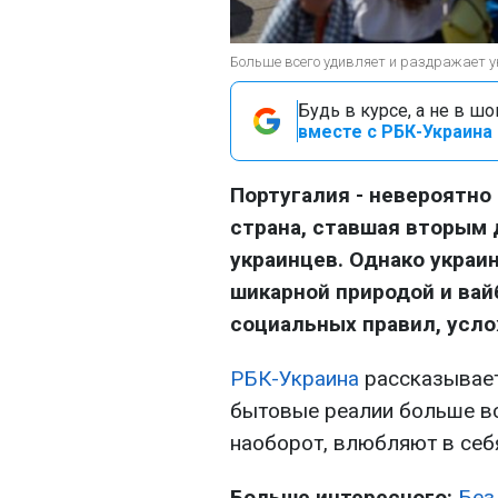
Больше всего удивляет и раздражает ук
Будь в курсе, а не в ш
вместе с РБК-Украина 
Португалия - невероятно
страна, ставшая вторым
украинцев. Однако украи
шикарной природой и вай
социальных правил, усл
РБК-Украина
рассказывает
бытовые реалии больше вс
наоборот, влюбляют в себ
Больше интересного:
Без