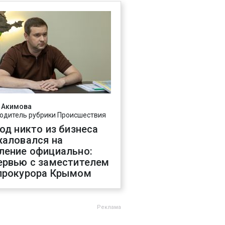
 Акимова
одитель рубрики Происшествия
год никто из бизнеса
жаловался на
ление официально:
ервью с заместителем
прокурора Крымом