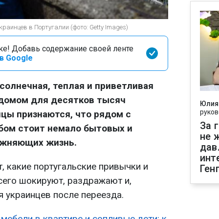
раинцев в Португалии (фото: Getty Images)
оке! Добавь содержание своей ленте
в Google
 солнечная, теплая и приветливая
 домом для десятков тысяч
Юлия
руков
нцы признаются, что рядом с
За 
бом стоит немало бытовых и
не 
ожняющих жизнь.
дав
инт
, какие португальские привычки и
Ген
его шокируют, раздражают и,
я украинцев после переезда.
 мебели в квартире и сопливые дети: к