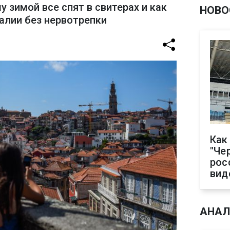
у зимой все спят в свитерах и как
НОВО
алии без нервотрепки
Как
"Че
рос
вид
АНАЛ