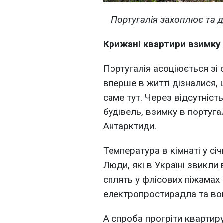
Португалія захоплює та д
Крижані квартири взимку 
Португалія асоціюється зі 
вперше в житті дізналися,
саме тут. Через відсутніст
будівель, взимку в португа
Антарктиди.
Температура в кімнаті у сі
Люди, які в Україні звикли
сплять у флісових піжамах
електропростирадла та во
А спроба прогріти квартир