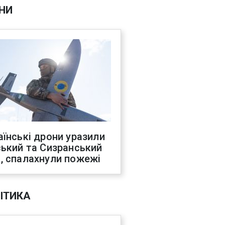
НИ
аїнські дрони уразили
ський та Сизранський
, спалахнули пожежі
ІТИКА