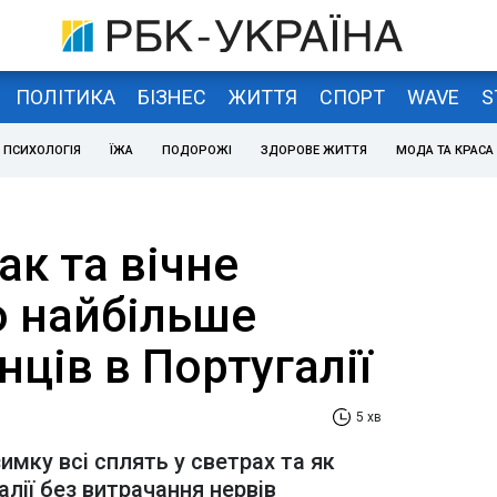
ПОЛІТИКА
БІЗНЕС
ЖИТТЯ
СПОРТ
WAVE
S
ПСИХОЛОГІЯ
ЇЖА
ПОДОРОЖІ
ЗДОРОВЕ ЖИТТЯ
МОДА ТА КРАСА
ак та вічне
о найбільше
нців в Португалії
5 хв
имку всі сплять у светрах та як
лії без витрачання нервів