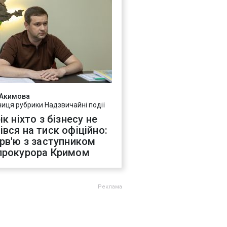
 Акимова
ниця рубрики Надзвичайні події
ік ніхто з бізнесу не
івся на тиск офіційно:
ерв'ю з заступником
прокурора Кримом