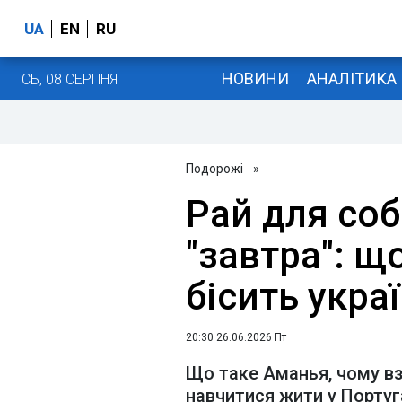
UA
EN
RU
НОВИНИ
АНАЛІТИКА
СБ, 08 СЕРПНЯ
Подорожі
»
Рай для соб
"завтра": щ
бісить украї
20:30 26.06.2026 Пт
Що таке Аманья, чому вз
навчитися жити у Португа