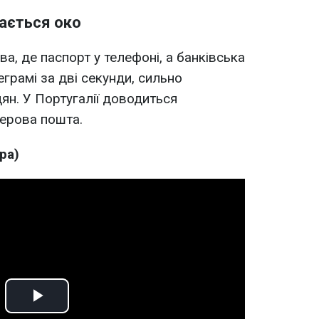
пається око
а, де паспорт у телефоні, а банківська
еграмі за дві секунди, сильно
н. У Португалії доводиться
перова пошта.
ра)
Play