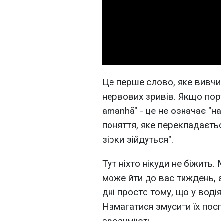
Це перше слово, яке вивчит
нервових зривів. Якщо пор
amanhã" - це не означає "н
поняття, яке перекладаєть
зірки зійдуться".
Тут ніхто нікуди не біжить
може йти до вас тиждень, 
дні просто тому, що у воді
Намагатися змусити їх посп
зрозуміють.