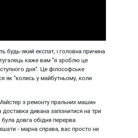
Video
ь будь-який експат, і головна причина
тугалець каже вам "я зроблю це
аступного дня". Це філософське
ся як "колись у майбутньому, коли
. Майстер з ремонту пральних машин
а доставка дивана запізнитися на три
я була довга обідня перерва.
ішати - марна справа, вас просто не