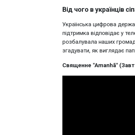
Від чого в українців сі
Українська цифрова держав
підтримка відповідає у тел
розбалувала наших громадя
згадувати, як виглядає па
Священне "Amanhã" (Завт