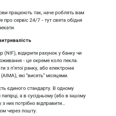
ови працюють так, наче роблять вам
е про сервіс 24/7 - тут свята обідня
чекати.
витривалість
(NIF), відкрити рахунок у банку чи
оживання - це окреме коло пекла.
ти з п'ятої ранку, або електронні
(AIMA), які "висять" місяцями.
сть єдиного стандарту. В одному
 папірці, а в сусідньому (або в іншому
ну з них потрібно відправити...
ом через пошту.