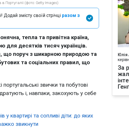
в Португалії (фото: Getty Images)
і! Додай змісту своїй стрічці
разом з
онячна, тепла та привітна країна,
ю для десятків тисяч українців.
я, що поруч з шикарною природою та
Юлія
керів
бутових та соціальних правил, що
За р
жал
інт
і португальські звички та побутові
Ген
дратують і, навпаки, закохують у себе
в у квартирі та сопливі діти: до яких
 важко звикнути