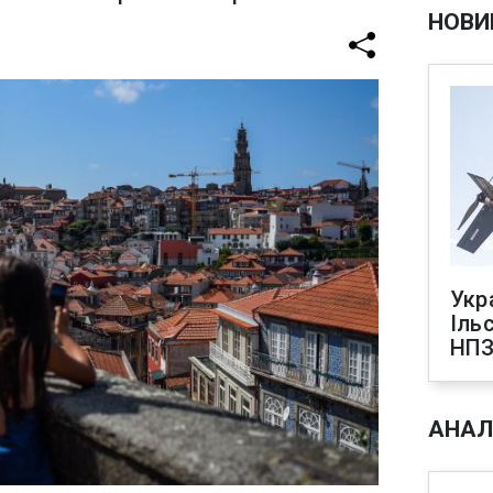
НОВИ
Укр
Іль
НПЗ
АНАЛ