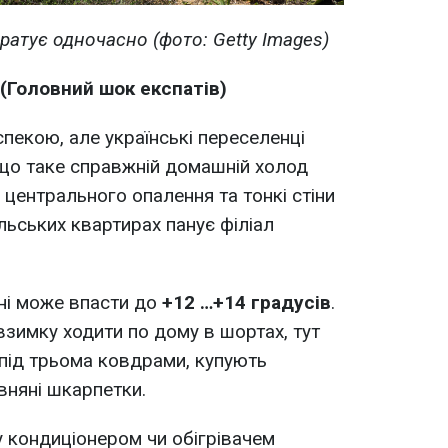
ратує одночасно (фото: Getty Images)
(Головний шок експатів)
спекою, але українські переселенці
 що таке справжній домашній холод
ь центрального опалення та тонкі стіни
льських квартирах панує філіал
чні може впасти до
+12 …+14 градусів
.
 взимку ходити по дому в шортах, тут
 під трьома ковдрами, купують
вняні шкарпетки.
у кондиціонером чи обігрівачем