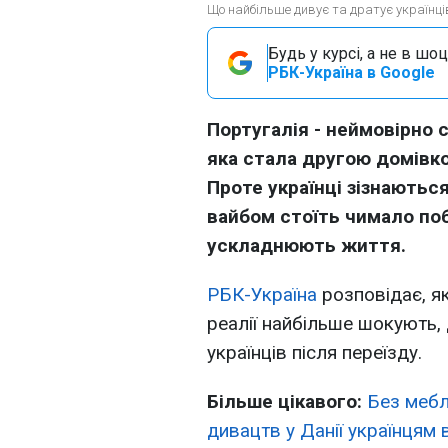
Що найбільше дивує та дратує українців 
Будь у курсі, а не в шоц
РБК-Україна в Google
Португалія - неймовірно с
яка стала другою домівко
Проте українці зізнаютьс
вайбом стоїть чимало по
ускладнюють життя.
РБК-Україна
розповідає, як
реалії найбільше шокують, 
українців після переїзду.
Більше цікавого:
Без меблі
дивацтв у Данії українцям