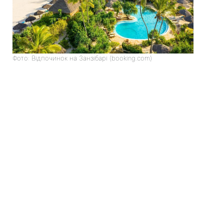
Фото: Відпочинок на Занзібарі (booking.com)