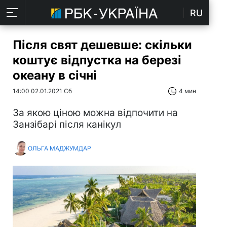
RU
Після свят дешевше: скільки
коштує відпустка на березі
океану в січні
14:00 02.01.2021 Сб
4 мин
За якою ціною можна відпочити на
Занзібарі після канікул
ОЛЬГА МАДЖУМДАР