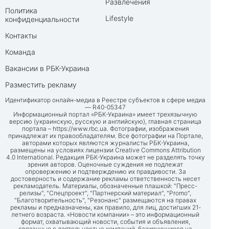
Развлечения
Политика
Lifestyle
конфиденциальности
Контакты
Команда
Вакансии в РБК-Украина
Разместить рекламу
Идентификатор онлайн-медиа в Реестре субъектов в сфере медиа
— R40-05347
Информационный портал «РБК-Украина» имеет трехязычную
версию (украинскую, русскую и английскую), главная страница
портала –
https://www.rbc.ua
. Фотографии, изображения
принадлежат их правообладателям. Все фотографии на Портале,
авторами которых являются журналисты РБК-Украина,
размещены на условиях лицензии Creative Commons Attribution
4.0 International. Редакция РБК-Украина может не разделять точку
зрения авторов. Оценочные суждения не подлежат
опровержению и подтверждению их правдивости. За
достоверность и содержание рекламы ответственность несет
рекламодатель. Материалы, обозначенные плашкой: "Пресс-
релизы", "Спецпроект", "Партнерский материал", "Promo",
"Благотворительность", "Резонанс" размещаются на правах
рекламы и предназначены, как правило, для лиц, достигших 21-
летнего возраста. «Новости компании» – это информационный
формат, охватывающий новости, события и объявления,
связанные с деятельностью компаний, базирующиеся на