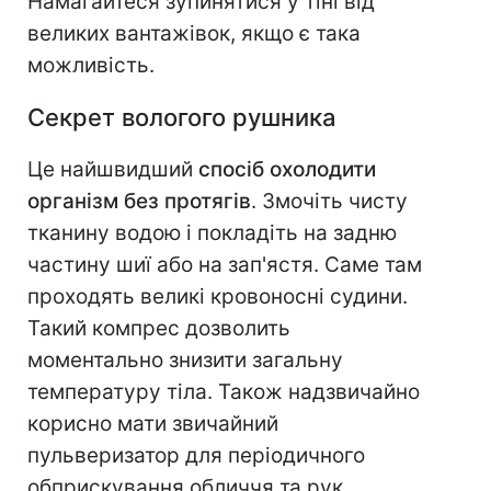
Намагайтеся зупинятися у тіні від
великих вантажівок, якщо є така
можливість.
Секрет вологого рушника
Це найшвидший
спосіб охолодити
організм без протягів
. Змочіть чисту
тканину водою і покладіть на задню
частину шиї або на зап'ястя. Саме там
проходять великі кровоносні судини.
Такий компрес дозволить
моментально знизити загальну
температуру тіла. Також надзвичайно
корисно мати звичайний
пульверизатор для періодичного
обприскування обличчя та рук.