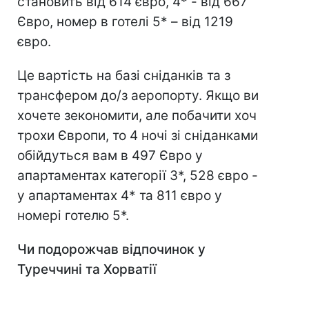
становить від 614 євро, 4* - від 667
Євро, номер в готелі 5* – від 1219
євро.
Це вартість на базі сніданків та з
трансфером до/з аеропорту. Якщо ви
хочете зекономити, але побачити хоч
трохи Європи, то 4 ночі зі сніданками
обійдуться вам в 497 Євро у
апартаментах категорії 3*, 528 євро -
у апартаментах 4* та 811 євро у
номері готелю 5*.
Чи подорожчав відпочинок у
Туреччині та Хорватії