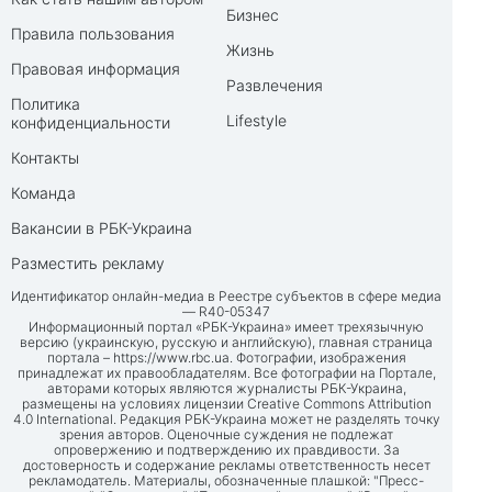
Бизнес
Правила пользования
Жизнь
Правовая информация
Развлечения
Политика
Lifestyle
конфиденциальности
Контакты
Команда
Вакансии в РБК-Украина
Разместить рекламу
Идентификатор онлайн-медиа в Реестре субъектов в сфере медиа
— R40-05347
Информационный портал «РБК-Украина» имеет трехязычную
версию (украинскую, русскую и английскую), главная страница
портала –
https://www.rbc.ua
. Фотографии, изображения
принадлежат их правообладателям. Все фотографии на Портале,
авторами которых являются журналисты РБК-Украина,
размещены на условиях лицензии Creative Commons Attribution
4.0 International. Редакция РБК-Украина может не разделять точку
зрения авторов. Оценочные суждения не подлежат
опровержению и подтверждению их правдивости. За
достоверность и содержание рекламы ответственность несет
рекламодатель. Материалы, обозначенные плашкой: "Пресс-