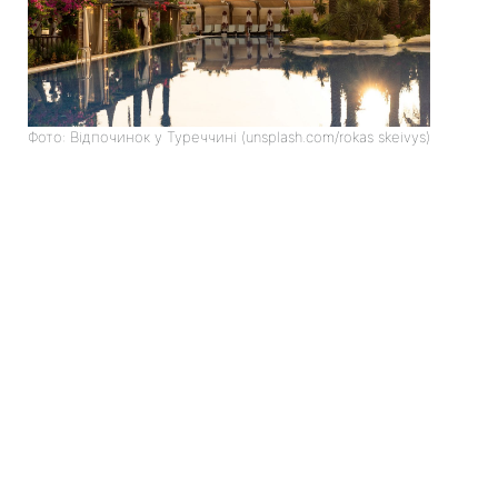
Фото: Відпочинок у Туреччині (unsplash.com/rokas skeivys)