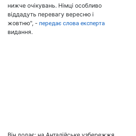
нижче очікувань. Німці особливо
віддадуть перевагу вересню і
жовтню", -
передає слова експерта
видання.
Він додає: на Анталійське узбережжя