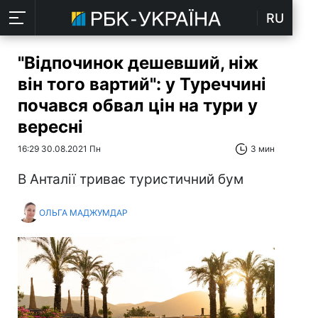
RU
"Відпочинок дешевший, ніж
він того вартий": у Туреччині
почався обвал цін на тури у
вересні
16:29 30.08.2021 Пн
3 мин
В Анталії триває туристичний бум
ОЛЬГА МАДЖУМДАР