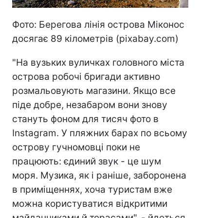
Фото: Берегова лінія острова Міконос
досягає 89 кілометрів (pixabay.com)
"На вузьких вуличках головного міста
острова робочі бригади активно
розмальовують магазини. Якщо все
піде добре, незабаром вони знову
стануть фоном для тисяч фото в
Instagram. У пляжних барах по всьому
острову гучномовці поки не
працюють: єдиний звук - це шум
моря. Музика, як і раніше, заборонена
в приміщеннях, хоча туристам вже
можна користуватися відкритими
майданчиками й терасами", - йдеться