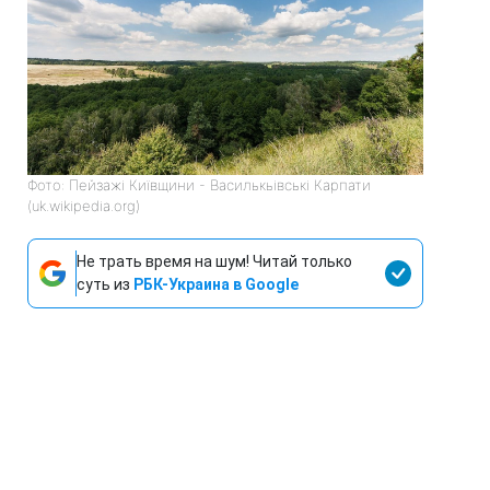
Фото: Пейзажі Київщини - Василькьівські Карпати
(uk.wikipedia.org)
Не трать время на шум! Читай только
суть из
РБК-Украина в Google