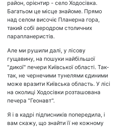
район, орієнтир - село Ходосівка.
Багатьом це місце знайоме. Прямо
над селом височіє Планерна гора,
такий собі аеродром столичних
парапланеристів.
Але ми рушили далі, у лісову
гущавину, на пошуки найбільшої
"дикої" печери Київської області. Так-
так, не чернечими тунелями єдиними
може вразити Київська область. У лісі
на околиці Ходосівки розташована
печера "Геонавт".
Я і в кадрі підписників попередила, і
вам скажу, що знайти її не кожному