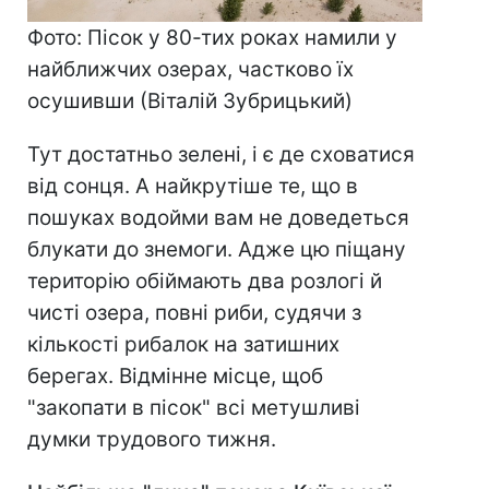
Фото: Пісок у 80-тих роках намили у
найближчих озерах, частково їх
осушивши (Віталій Зубрицький)
Тут достатньо зелені, і є де сховатися
від сонця. А найкрутіше те, що в
пошуках водойми вам не доведеться
блукати до знемоги. Адже цю піщану
територію обіймають два розлогі й
чисті озера, повні риби, судячи з
кількості рибалок на затишних
берегах. Відмінне місце, щоб
"закопати в пісок" всі метушливі
думки трудового тижня.