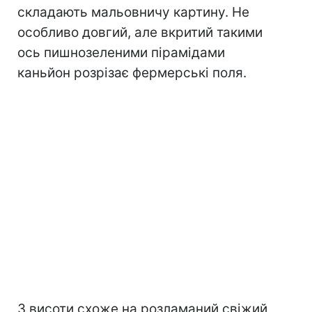
складають мальовничу картину. Не
особливо довгий, але вкритий такими
ось пишнозеленими пірамідами
каньйон розрізає фермерські поля.
З висоти схоже на розламаний свіжий