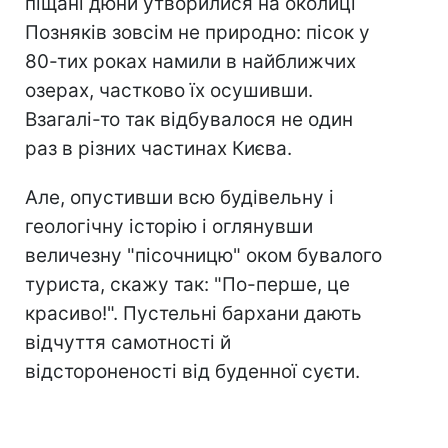
піщані дюни утворилися на околиці
Позняків зовсім не природно: пісок у
80-тих роках намили в найближчих
озерах, частково їх осушивши.
Взагалі-то так відбувалося не один
раз в різних частинах Києва.
Але, опустивши всю будівельну і
геологічну історію і оглянувши
величезну "пісочницю" оком бувалого
туриста, скажу так: "По-перше, це
красиво!". Пустельні бархани дають
відчуття самотності й
відстороненості від буденної суєти.