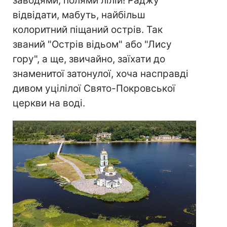
заводями, полями лілій! Раджу
відвідати, мабуть, найбільш
колоритний піщаний острів. Так
званий "Острів відьом" або "Лису
гору", а ще, звичайно, заїхати до
знаменитої затонулої, хоча насправді
дивом уцілілої Свято-Покровської
церкви на воді.