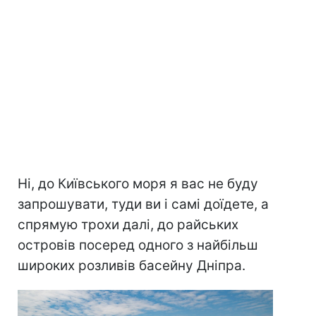
Ні, до Київського моря я вас не буду
запрошувати, туди ви і самі доїдете, а
спрямую трохи далі, до райських
островів посеред одного з найбільш
широких розливів басейну Дніпра.