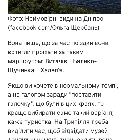
Фото: Неймовірні види на Дніпро
(facebook.com/Ольга Щербань)
Вона пише, що за час поїздки вони
встигли проїхати за таким
маршрутом:
Витачів - Балико-
Щучинка - Халеп’я.
Якщо ви хочете в нормальному темпі,
а не галопом заради "поставити
галочку", що були в цих краях, то
краще вибирати саме такий варіант,
каже туристка. На Трипілля треба
виділити час, щоб відвідати музей
Трипільської культури, радить вона.