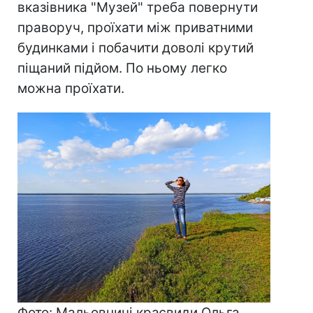
вказівника "Музей" треба повернути
праворуч, проїхати між приватними
будинками і побачити доволі крутий
піщаний підйом. По ньому легко
можна проїхати.
Фото: Мальовничі краєвиди Ольга