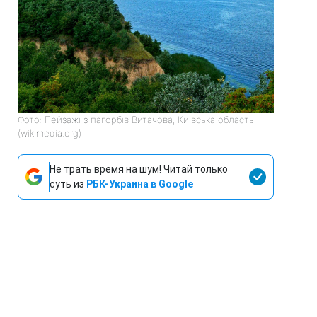
Фото: Пейзажі з пагорбів Витачова, Київська область
(wikimedia.org)
Не трать время на шум! Читай только
суть из
РБК-Украина в Google