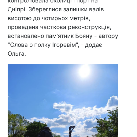
контролювала околиці і порт на
Дніпрі. Збереглися залишки валів
висотою до чотирьох метрів,
проведена часткова реконструкція,
встановлено пам'ятник Бояну - автору
"Слова о полку Ігоревім", - додає
Ольга.