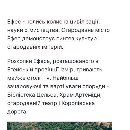
Ефес
- колись колиска цивілізації,
науки q мистецтва. Стародавнє місто
Ефес демонструє синтез культур
стародавніх імперій.
Розкопки Ефеса, розташованого в
Егейській провінції Ізмір, тривають
майже століття. Найбільш
зачаровуючі та варті уваги споруди -
Бібліотека Цельса, Храм Артеміди,
стародавній театр і Королівська
дорога.