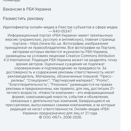
Вакансии в РБК-Украина
Разместить рекламу
Идентификатор онлайн-медиа в Реестре субъектов в сфере медиа
— R40-05347
Информационный портал «РБК-Украина» имеет трехязычную
версию (украинскую, русскую и английскую), главная страница
портала –
https://www.rbc.ua
. Фотографии, изображения
принадлежат их правообладателям. Все фотографии на Портале,
авторами которых являются журналисты РБК-Украина,
размещены на условиях лицензии Creative Commons Attribution
4.0 International. Редакция РБК-Украина может не разделять точку
зрения авторов. Оценочные суждения не подлежат
опровержению и подтверждению их правдивости. За
достоверность и содержание рекламы ответственность несет
рекламодатель. Материалы, обозначенные плашкой: "Пресс-
релизы", "Спецпроект", "Партнерский материал", "Promo",
"Благотворительность", "Резонанс" размещаются на правах
рекламы и предназначены, как правило, для лиц, достигших 21-
летнего возраста. «Новости компании» – это информационный
формат, охватывающий новости, события и объявления,
связанные с деятельностью компаний, базирующиеся на
прессрелизах, выпускаемых самими компаниями, и за которые
редакция не несет ответственности. Онлайн-медиа «РБК-
Украина» предназначено для лиц от 21 года.
© ООО «УБТ», 2006-2026.