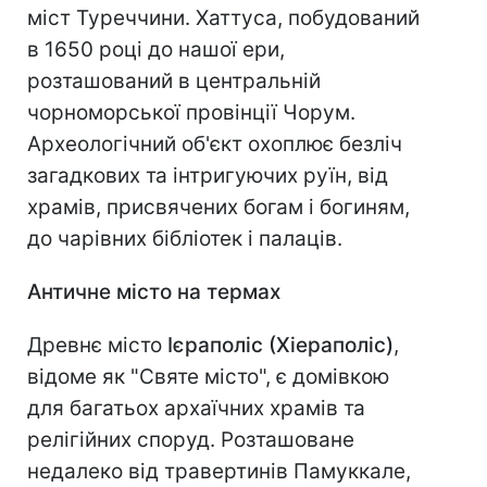
міст Туреччини. Хаттуса, побудований
в 1650 році до нашої ери,
розташований в центральній
чорноморської провінції Чорум.
Археологічний об'єкт охоплює безліч
загадкових та інтригуючих руїн, від
храмів, присвячених богам і богиням,
до чарівних бібліотек і палаців.
Античне місто на термах
Древнє місто
Ієраполіс (Хіераполіс)
,
відоме як "Святе місто", є домівкою
для багатьох архаїчних храмів та
релігійних споруд. Розташоване
недалеко від травертинів Памуккале,