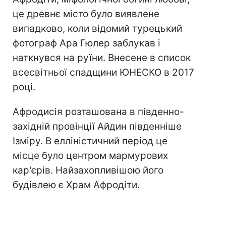
це древнє місто було виявлене
випадково, коли відомий турецький
фотограф Ара Гюлер заблукав і
наткнувся на руїни. Внесене в список
всесвітньої спадщини ЮНЕСКО в 2017
році.
Афродисія розташована в південно-
західній провінції Айдин південніше
Ізміру. В елліністичний період це
місце було центром мармурових
кар'єрів. Найзахопливішою його
будівлею є Храм Афродіти.