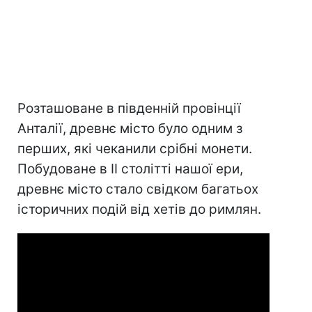
Розташоване в південній провінції
Анталії, древнє місто було одним з
перших, які чеканили срібні монети.
Побудоване в II столітті нашої ери,
древнє місто стало свідком багатьох
історичних подій від хетів до римлян.