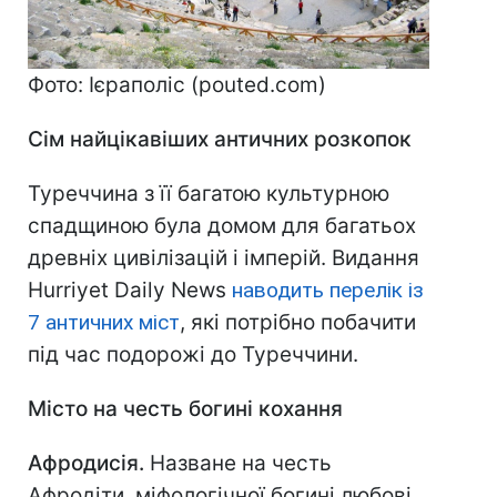
Фото: Ієраполіс (pouted.com)
Сім найцікавіших античних розкопок
Туреччина з її багатою культурною
спадщиною була домом для багатьох
древніх цивілізацій і імперій. Видання
Hurriyet Daily News
наводить перелік із
7 античних міст
, які потрібно побачити
під час подорожі до Туреччини.
Місто на честь богині кохання
Афродисія.
Назване на честь
Афродіти, міфологічної богині любові,