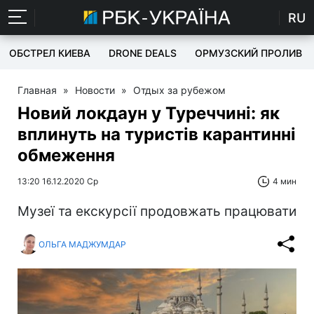
RU
ОБСТРЕЛ КИЕВА
DRONE DEALS
ОРМУЗСКИЙ ПРОЛИВ
Главная
»
Новости
»
Отдых за рубежом
Новий локдаун у Туреччині: як
вплинуть на туристів карантинні
обмеження
13:20 16.12.2020 Ср
4 мин
Музеї та екскурсії продовжать працювати
ОЛЬГА МАДЖУМДАР