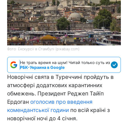
Фото: Екскурсії в Стамбулі (pixabay.com)
Не трать время на шум! Читай только суть из
РБК-Украина в Google
Новорічні свята в Туреччині пройдуть в
атмосфері додаткових карантинних
обмежень. Президент Реджеп Тайїп
Ердоган
оголосив про введення
комендантської години
по всій країні з
новорічної ночі до 4 січня.