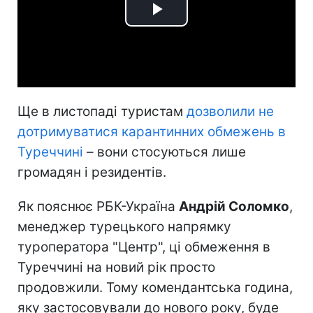
Play
Video
Ще в листопаді туристам
дозволили не
дотримуватися карантинних обмежень в
Туреччині
– вони стосуються лише
громадян і резидентів.
Як пояснює РБК-Україна
Андрій Соломко
,
менеджер турецького напрямку
туроператора "Центр", ці обмеження в
Туреччині на новий рік просто
продовжили. Тому комендантська година,
яку застосовували до нового року, буде