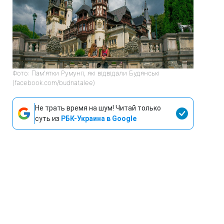
Фото: Пам'ятки Румунії, які відвідали Будянські
(facebook.com/budnatalee)
Не трать время на шум! Читай только
суть из
РБК-Украина в Google