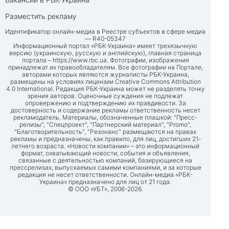
Разместить рекламу
Идентификатор онлайн-медиа в Реестре субъектов в сфере медиа
— R40-05347
Информационный портал «РБК-Украина» имеет трехязычную
версию (украинскую, русскую и английскую), главная страница
портала –
https://www.rbc.ua
. Фотографии, изображения
принадлежат их правообладателям. Все фотографии на Портале,
авторами которых являются журналисты РБК-Украина,
размещены на условиях лицензии Creative Commons Attribution
4.0 International. Редакция РБК-Украина может не разделять точку
зрения авторов. Оценочные суждения не подлежат
опровержению и подтверждению их правдивости. За
достоверность и содержание рекламы ответственность несет
рекламодатель. Материалы, обозначенные плашкой: "Пресс-
релизы", "Спецпроект", "Партнерский материал", "Promo",
"Благотворительность", "Резонанс" размещаются на правах
рекламы и предназначены, как правило, для лиц, достигших 21-
летнего возраста. «Новости компании» – это информационный
формат, охватывающий новости, события и объявления,
связанные с деятельностью компаний, базирующиеся на
прессрелизах, выпускаемых самими компаниями, и за которые
редакция не несет ответственности. Онлайн-медиа «РБК-
Украина» предназначено для лиц от 21 года.
© ООО «УБТ», 2006-2026.