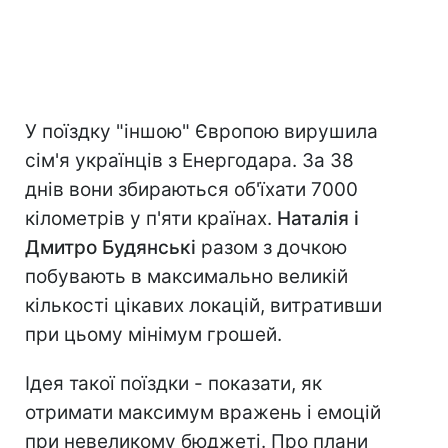
У поїздку "іншою" Європою вирушила
сім'я українців з Енергодара. За 38
днів вони збираються об'їхати 7000
кілометрів у п'яти країнах.
Наталія і
Дмитро Буд
я
нські
разом з дочкою
побувають в максимально великій
кількості цікавих локацій, витративши
при цьому мінімум грошей.
Ідея такої поїздки - показати, як
отримати максимум вражень і емоцій
при невеликому бюджеті. Про плани