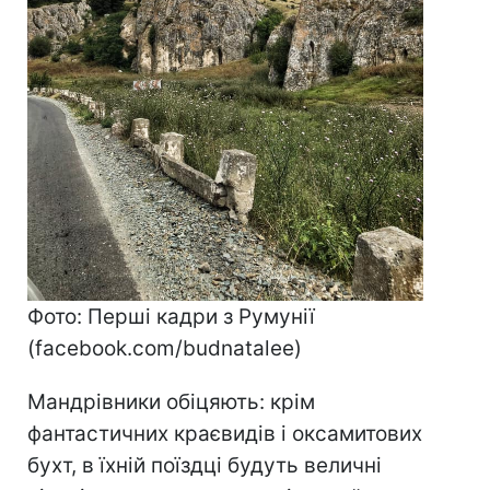
Фото: Перші кадри з Румунії
(facebook.com/budnatalee)
Мандрівники обіцяють: крім
фантастичних краєвидів і оксамитових
бухт, в їхній поїздці будуть величні