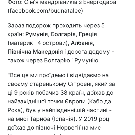
Фото: Сім'я мандрівників з Енергодара
(facebook.com/budnatalee)
Зараз подорож проходить через 5
країн:
Румунія
,
Болгарія
,
Греція
(материк і 4 острови),
Албанія
,
Північна Македонія
і дорога додому -
також через Болгарію і Румунію.
"Все це ми проїдемо і відвідаємо на
своєму старенькому Сітроені, який за
ці 9 років побачив 38 країн, доїхав до
найзахіднішої точки Європи (Кабо да
Рока), був у найпівденнішій частині -
на мисі Тарифа (Іспанія). У 2019 році
доїхав до півночі Норвегії на мис