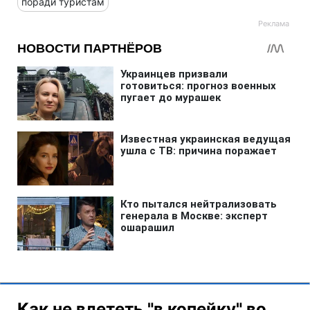
поради туристам
Как не влететь "в копейку" во