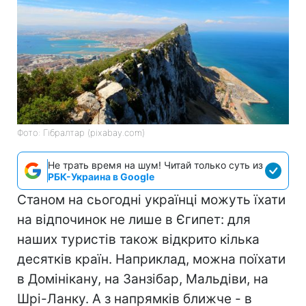
Фото: Гібралтар (pixabay.com)
Не трать время на шум! Читай только суть из
РБК-Украина в Google
Станом на сьогодні українці можуть їхати
на відпочинок не лише в Єгипет: для
наших туристів також відкрито кілька
десятків країн. Наприклад, можна поїхати
в Домінікану, на Занзібар, Мальдіви, на
Шрі-Ланку. А з напрямків ближче - в