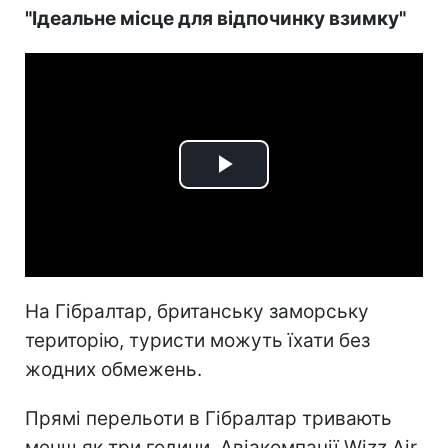
"Ідеальне місце для відпочинку взимку"
Play
Video
На Гібралтар, британську заморську
територію, туристи можуть їхати без
жодних обмежень.
Прямі перельоти в Гібралтар тривають
менш як три години. Авіакомпанії Wizz Air,