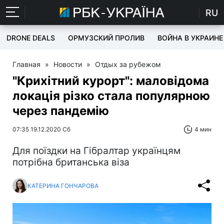
RU
DRONE DEALS
ОРМУЗСКИЙ ПРОЛИВ
ВОЙНА В УКРАИНЕ
Главная
»
Новости
»
Отдых за рубежом
"Крихітний курорт": маловідома
локація різко стала популярною
через пандемію
07:35 19.12.2020 Сб
4 мин
Для поїздки на Гібралтар українцям
потрібна британська віза
КАТЕРИНА ГОНЧАРОВА