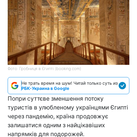
Фото: Гробниця в Єгипті (booking.com)
Не трать время на шум! Читай только суть из
РБК-Украина в Google
Попри суттєве зменшення потоку
туристів в улюбленому українцями Єгипті
через пандемію, країна продовжує
залишатися одним з найцікавіших
напрямків для подорожей.