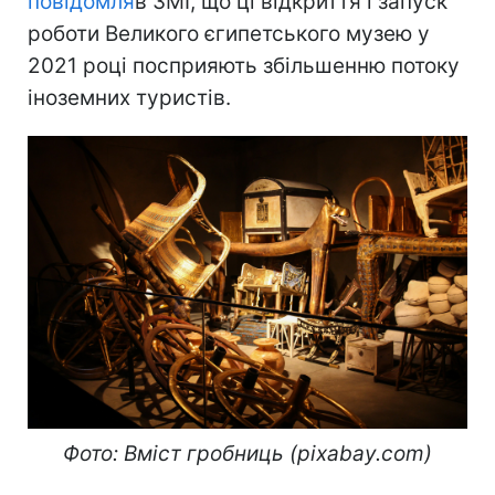
повідомля
в ЗМІ, що ці відкриття і запуск
роботи Великого єгипетського музею у
2021 році посприяють збільшенню потоку
іноземних туристів.
Фото: Вміст гробниць (pixabay.com)