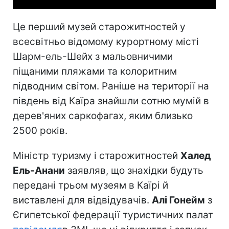
Це перший музей старожитностей у
всесвітньо відомому курортному місті
Шарм-ель-Шейх з мальовничими
піщаними пляжами та колоритним
підводним світом. Раніше на території на
південь від Каїра знайшли сотню мумій в
дерев'яних саркофагах, яким близько
2500 років.
Міністр туризму і старожитностей
Халед
Ель-Анани
заявляв, що знахідки будуть
передані трьом музеям в Каїрі й
виставлені для відвідувачів.
Алі Гонейм
з
Єгипетської федерації туристичних палат