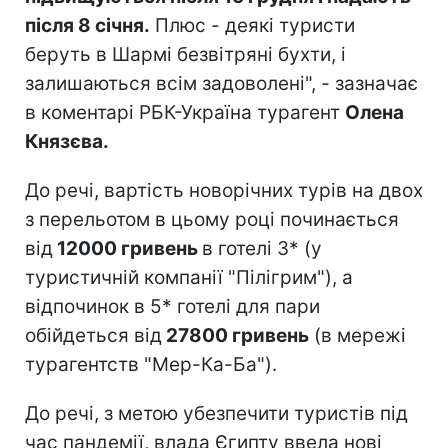
після 8 січня.
Плюс - деякі туристи
беруть в Шармі безвітряні бухти, і
залишаються всім задоволені", - зазначає
в коментарі РБК-Україна турагент
Олена
Князєва.
До речі, вартість новорічних турів на двох
з перельотом в цьому році починається
від
12000 гривень
в готелі 3* (у
туристичній компанії "Пілігрим"), а
відпочинок в 5* готелі для пари
обійдеться від
27800 гривень
(в мережі
турагентств "Мер-Ка-Ба").
До речі, з метою убезпечити туристів під
час пандемії, влада Єгипту ввела нові