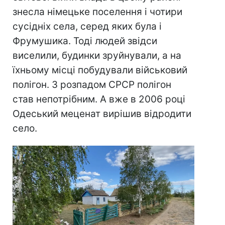
знесла німецьке поселення і чотири
сусідніх села, серед яких була і
Фрумушика. Тоді людей звідси
виселили, будинки зруйнували, а на
їхньому місці побудували військовий
полігон. З розпадом СРСР полігон
став непотрібним. А вже в 2006 році
Одеський меценат вирішив відродити
село.