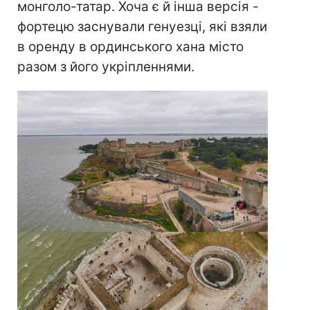
монголо-татар. Хоча є й інша версія -
фортецю заснували генуезці, які взяли
в оренду в ординського хана місто
разом з його укріпленнями.