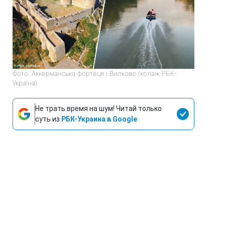
Фото: Аккерманська фортеця і Вилкове (колаж РБК-
Україна)
Не трать время на шум! Читай только
суть из
РБК-Украина в Google