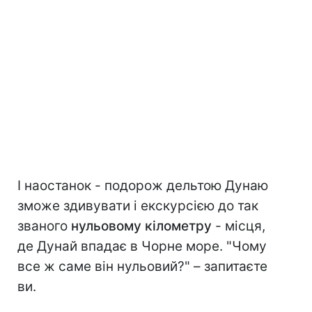
І наостанок - подорож дельтою Дунаю
зможе здивувати і екскурсією до так
званого
нульовому кілометру
- місця,
де Дунай впадає в Чорне море. "Чому
все ж саме він нульовий?" – запитаєте
ви.