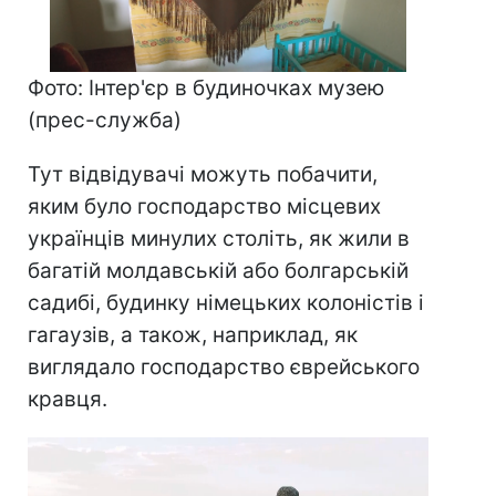
Фото: Інтер'єр в будиночках музею
(прес-служба)
Тут відвідувачі можуть побачити,
яким було господарство місцевих
українців минулих століть, як жили в
багатій молдавській або болгарській
садибі, будинку німецьких колоністів і
гагаузів, а також, наприклад, як
виглядало господарство єврейського
кравця.