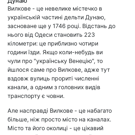
Дунаю
Вилкове - це невелике містечко в
українській частині дельти Дунаю,
засноване ще у 1746 році. Відстань до
нього від Одеси становить 223
кілометри: це приблизно чотири
години їзди. Якщо коли-небудь ви
чули про "українську Венецію", то
йшлося саме про Вилкове, адже тут
вздовж вулиць прориті численні
канали, а одним з головних видів
транспорту є човни.
Але насправді Вилкове - це набагато
більше, ніж просто місто на каналах.
Місто та його околиці - це цікавий