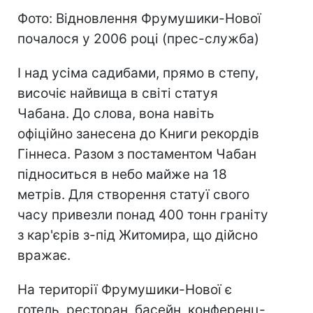
Фото: Відновлення Фрумушики-Нової
почалося у 2006 році (прес-служба)
І над усіма садибами, прямо в степу,
височіє найвища в світі статуя
Чабана. До слова, вона навіть
офіційно занесена до Книги рекордів
Гіннеса. Разом з постаментом Чабан
підноситься в небо майже на 18
метрів. Для створення статуї свого
часу привезли понад 400 тонн граніту
з кар'єрів з-під Житомира, що дійсно
вражає.
На території Фрумушики-Нової є
готель, ресторан, басейн, конференц-