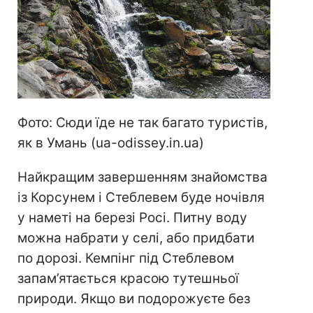
Фото: Сюди їде не так багато туристів,
як в Умань (ua-odissey.in.ua)
Найкращим завершенням знайомства
із Корсунем і Стеблевем буде ночівля
у наметі на березі Росі. Питну воду
можна набрати у селі, або придбати
по дорозі. Кемпінг під Стеблевом
запам’ятається красою тутешньої
природи. Якщо ви подорожуєте без