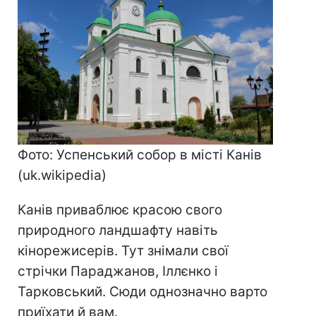
Фото: Успенський собор в місті Канів
(uk.wikipedia)
Канів приваблює красою свого
природного ландшафту навіть
кінорежисерів. Тут знімали свої
стрічки Параджанов, Іллєнко і
Тарковський. Сюди однозначно варто
приїхати й вам.