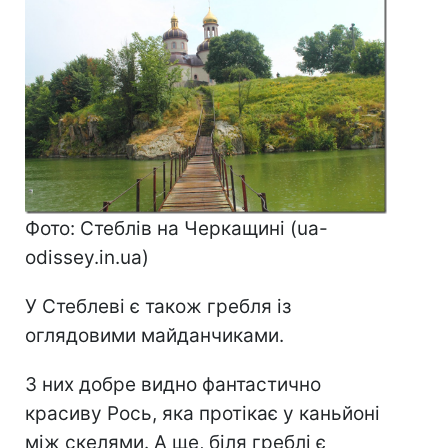
Фото: Стеблів на Черкащині (ua-
odissey.in.ua)
У Стеблеві є також гребля із
оглядовими майданчиками.
З них добре видно фантастично
красиву Рось, яка протікає у каньйоні
між скелями. А ще, біля греблі є