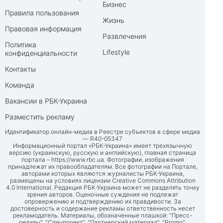
Бизнес
Правила пользования
Жизнь
Правовая информация
Развлечения
Политика
Lifestyle
конфиденциальности
Контакты
Команда
Вакансии в РБК-Украина
Разместить рекламу
Идентификатор онлайн-медиа в Реестре субъектов в сфере медиа
— R40-05347
Информационный портал «РБК-Украина» имеет трехязычную
версию (украинскую, русскую и английскую), главная страница
портала –
https://www.rbc.ua
. Фотографии, изображения
принадлежат их правообладателям. Все фотографии на Портале,
авторами которых являются журналисты РБК-Украина,
размещены на условиях лицензии Creative Commons Attribution
4.0 International. Редакция РБК-Украина может не разделять точку
зрения авторов. Оценочные суждения не подлежат
опровержению и подтверждению их правдивости. За
достоверность и содержание рекламы ответственность несет
рекламодатель. Материалы, обозначенные плашкой: "Пресс-
релизы", "Спецпроект", "Партнерский материал", "Promo",