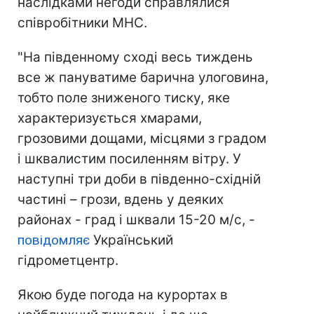
наслідками негоди справлялися
співробітники МНС.
"На південному сході весь тиждень
все ж пануватиме барична улоговина,
тобто поле зниженого тиску, яке
характеризується хмарами,
грозовими дощами, місцями з градом
і шквалистим посиленням вітру. У
наступні три доби в південно-східній
частині – грози, вдень у деяких
районах - град і шквали 15-20 м/с, -
повідомляє
Український
гідрометцентр.
Якою буде погода на курортах в