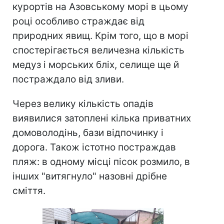
курортів на Азовському морі в цьому
році особливо страждає від
природних явищ. Крім того, що в морі
спостерігається величезна кількість
медуз і морських бліх, селище ще й
постраждало від зливи.
Через велику кількість опадів
виявилися затоплені кілька приватних
домоволодінь, бази відпочинку і
дорога. Також істотно постраждав
пляж: в одному місці пісок розмило, в
інших "витягнуло" назовні дрібне
сміття.