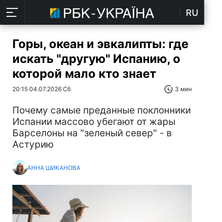
RU
Горы, океан и эвкалипты: где
искать "другую" Испанию, о
которой мало кто знает
20:15 04.07.2026 Сб
3 мин
Почему самые преданные поклонники
Испании массово убегают от жары
Барселоны на "зеленый север" - в
Астурию
АННА ШИКАНОВА