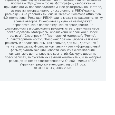
портала –
https://www.rbc.ua
. Фотографии, изображения
принадлежат их правообладателям. Все фотографии на Портале,
авторами которых являются журналисты РБК-Украина,
размещены на условиях лицензии Creative Commons Attribution
4.0 International. Редакция РБК-Украина может не разделять точку
зрения авторов. Оценочные суждения не подлежат
опровержению и подтверждению их правдивости. За
достоверность и содержание рекламы ответственность несет
рекламодатель. Материалы, обозначенные плашкой: "Пресс-
релизы", "Спецпроект", "Партнерский материал", "Promo",
"Благотворительность", "Резонанс" размещаются на правах
рекламы и предназначены, как правило, для лиц, достигших 21-
летнего возраста. «Новости компании» – это информационный
формат, охватывающий новости, события и объявления,
связанные с деятельностью компаний, базирующиеся на
прессрелизах, выпускаемых самими компаниями, и за которые
редакция не несет ответственности. Онлайн-медиа «РБК-
Украина» предназначено для лиц от 21 года.
© ООО «УБТ», 2006-2026.