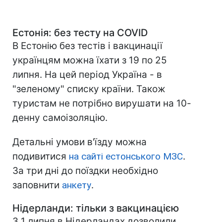
Естонія: без тесту на
COVID
В Естонію без тестів і вакцинації
українцям можна їхати з 19 по 25
липня. На цей період Україна - в
"зеленому" списку країни. Також
туристам не потрібно вирушати на 10-
денну самоізоляцію.
Детальні умови в'їзду можна
подивитися
на сайті естонського МЗС
.
За три дні до поїздки необхідно
заповнити
анкету
.
Нідерланди: тільки
з
вакцинацією
З 1 липня в Нідерландах дозволили