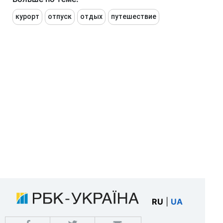
курорт
отпуск
отдых
путешествие
RU
|
UA