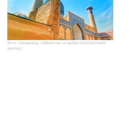
Фото: Самарканд, Узбекистан (unsplash.com/sultonbek-
ikromov)