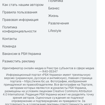
Политика
Как стать нашим автором
Бизнес
Правила пользования
Жизнь
Правовая информация
Развлечения
Политика
Lifestyle
конфиденциальности
Контакты
Команда
Вакансии в РБК-Украина
Разместить рекламу
Идентификатор онлайн-медиа в Реестре субъектов в сфере медиа
— R40-05347
Информационный портал «РБК-Украина» имеет трехязычную
версию (украинскую, русскую и английскую), главная страница
портала –
https://www.rbc.ua
. Фотографии, изображения
принадлежат их правообладателям. Все фотографии на Портале,
авторами которых являются журналисты РБК-Украина,
размещены на условиях лицензии Creative Commons Attribution
4.0 International. Редакция РБК-Украина может не разделять точку
зрения авторов. Оценочные суждения не подлежат
опровержению и подтверждению их правдивости. За
достоверность и содержание рекламы ответственность несет