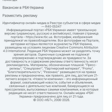
Вакансии в РБК-Украина
Разместить рекламу
Идентификатор онлайн-медиа в Реестре субъектов в сфере медиа
— R40-05347
Информационный портал «РБК-Украина» имеет трехязычную
версию (украинскую, русскую и английскую), главная страница
портала –
https://www.rbc.ua
. Фотографии, изображения
принадлежат их правообладателям. Все фотографии на Портале,
авторами которых являются журналисты РБК-Украина,
размещены на условиях лицензии Creative Commons Attribution
4.0 International. Редакция РБК-Украина может не разделять точку
зрения авторов. Оценочные суждения не подлежат
опровержению и подтверждению их правдивости. За
достоверность и содержание рекламы ответственность несет
рекламодатель. Материалы, обозначенные плашкой: "Пресс-
релизы", "Спецпроект", "Партнерский материал", "Promo",
"Благотворительность", "Резонанс" размещаются на правах
рекламы и предназначены, как правило, для лиц, достигших 21-
летнего возраста. «Новости компании» – это информационный
формат, охватывающий новости, события и объявления,
связанные с деятельностью компаний, базирующиеся на
прессрелизах, выпускаемых самими компаниями, и за которые
редакция не несет ответственности. Онлайн-медиа «РБК-
Украина» предназначено для лиц от 21 года.
© ООО «УБТ», 2006-2026.