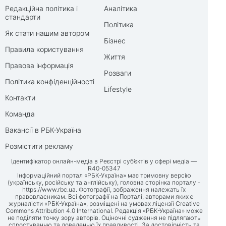
Редакційна політика і
Аналітика
стандарти
Політика
Як стати нашим автором
Бізнес
Правила користування
Життя
Правова інформація
Розваги
Політика конфіденційності
Lifestyle
Контакти
Команда
Вакансії в РБК-Україна
Розмістити рекламу
Ідентифікатор онлайн-медіа в Реєстрі суб’єктів у сфері медіа —
R40-05347
Інформаційний портал «РБК-Україна» має тримовну версію
(українську, російську та англійську), головна сторінка порталу -
https://www.rbc.ua
. Фотографії, зображення належать їх
правовласникам. Всі фотографії на Порталі, авторами яких є
журналісти «РБК-Україна», розміщені на умовах ліцензії Creative
Commons Attribution 4.0 International. Редакція «РБК-Україна» може
не поділяти точку зору авторів. Оціночні судження не підлягають
спростуванню та доведенню їх правдивості. За достовірність та