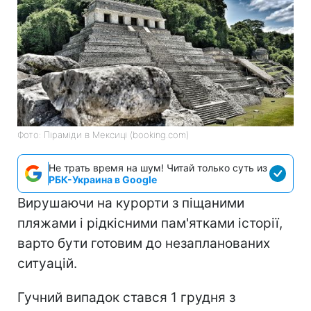
Фото: Піраміди в Мексиці (booking.com)
Не трать время на шум! Читай только суть из
РБК-Украина в Google
Вирушаючи на курорти з піщаними
пляжами і рідкісними пам'ятками історії,
варто бути готовим до незапланованих
ситуацій.
Гучний випадок стався 1 грудня з