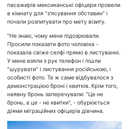
пасажирів мексиканські офіцери провели
в кімнату для "з'ясування обставин" і
почали розпитувати про мету візиту.
"Не знаю, чому мене підозрювали.
Просили показати фото чоловіка -
показала свіже селфі прямо в листуванні.
У мене взяли з рук телефон і пішли
"шурувати" і листування російською, і
особисті фото. Те ж саме відбувалося з
демонстрацією броні і квитків. Крім того,
наявну бронь заперечували: "Це не
бронь, а це - не квитки", - обурюється
діями міграційних офіцерів дівчина.