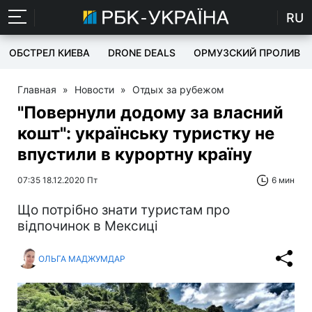
RU
ОБСТРЕЛ КИЕВА
DRONE DEALS
ОРМУЗСКИЙ ПРОЛИВ
Главная
»
Новости
»
Отдых за рубежом
"Повернули додому за власний
кошт": українську туристку не
впустили в курортну країну
07:35 18.12.2020 Пт
6 мин
Що потрібно знати туристам про
відпочинок в Мексиці
ОЛЬГА МАДЖУМДАР