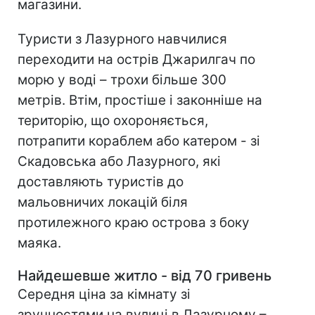
магазини.
Туристи з Лазурного навчилися
переходити на острів Джарилгач по
морю у воді – трохи більше 300
метрів. Втім, простіше і законніше на
територію, що охороняється,
потрапити кораблем або катером - зі
Скадовська або Лазурного, які
доставляють туристів до
мальовничих локацій біля
протилежного краю острова з боку
маяка.
Найдешевше житло - від 70 гривень
Середня ціна за кімнату зі
зручностями на вулиці в Лазурному –