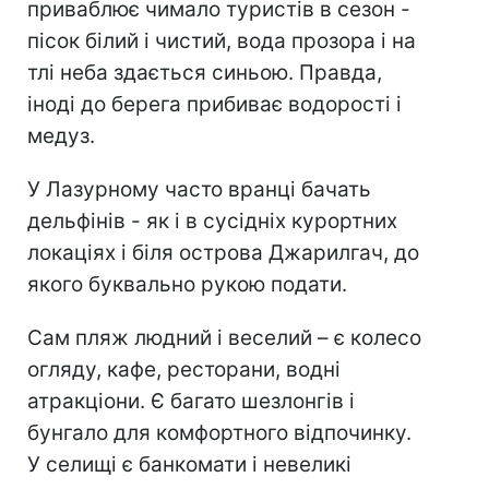
приваблює чимало туристів в сезон -
пісок білий і чистий, вода прозора і на
тлі неба здається синьою. Правда,
іноді до берега прибиває водорості і
медуз.
У Лазурному часто вранці бачать
дельфінів - як і в сусідніх курортних
локаціях і біля острова Джарилгач, до
якого буквально рукою подати.
Сам пляж людний і веселий – є колесо
огляду, кафе, ресторани, водні
атракціони. Є багато шезлонгів і
бунгало для комфортного відпочинку.
У селищі є банкомати і невеликі