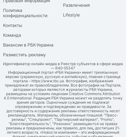
Правовая информация
Развлечения
Политика
Lifestyle
конфиденциальности
Контакты
Команда
Вакансии в РБК-Украина
Разместить рекламу
Идентификатор онлайн-медиа в Реестре субъектов в сфере медиа
— R40-05347
Информационный портал «РБК-Украина» имеет трехязычную
версию (украинскую, русскую и английскую), главная страница
портала –
https://www.rbc.ua
. Фотографии, изображения
принадлежат их правообладателям. Все фотографии на Портале,
авторами которых являются журналисты РБК-Украина,
размещены на условиях лицензии Creative Commons Attribution
4.0 International. Редакция РБК-Украина может не разделять точку
зрения авторов. Оценочные суждения не подлежат
опровержению и подтверждению их правдивости. За
достоверность и содержание рекламы ответственность несет
рекламодатель. Материалы, обозначенные плашкой: "Пресс-
релизы", "Спецпроект", "Партнерский материал", "Promo",
"Благотворительность", "Резонанс" размещаются на правах
рекламы и предназначены, как правило, для лиц, достигших 21-
летнего возраста. «Новости компании» – это информационный
формат, охватывающий новости, события и объявления,