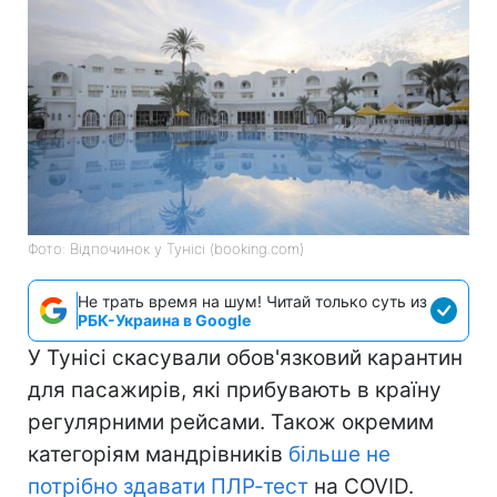
Фото: Відпочинок у Тунісі (booking.com)
Не трать время на шум! Читай только суть из
РБК-Украина в Google
У Тунісі скасували обов'язковий карантин
для пасажирів, які прибувають в країну
регулярними рейсами. Також окремим
категоріям мандрівників
більше не
потрібно здавати ПЛР-тест
на COVID.