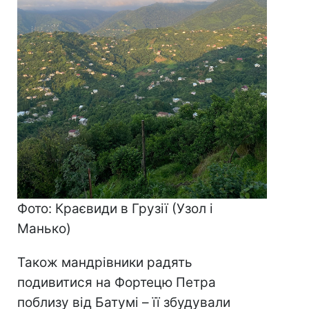
Фото: Краєвиди в Грузії (Узол і
Манько)
Також мандрівники радять
подивитися на Фортецю Петра
поблизу від Батумі – її збудували