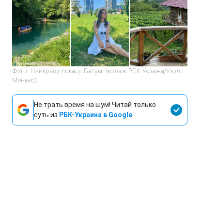
Фото: Найкращі локації Батумі (колаж РБК-Україна/Узол і
Манько)
Не трать время на шум! Читай только
суть из
РБК-Украина в Google