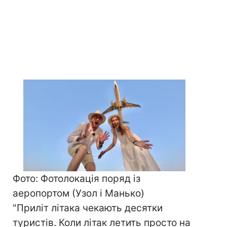
Фото: Фотолокація поряд із
аеропортом (Узол і Манько)
"Приліт літака чекають десятки
туристів. Коли літак летить просто на