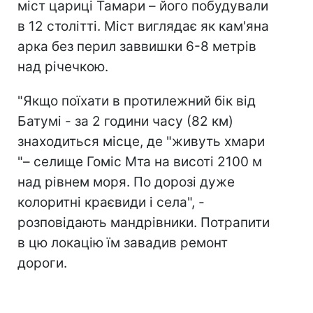
міст цариці Тамари – його побудували
в 12 столітті. Міст виглядає як кам'яна
арка без перил заввишки 6-8 метрів
над річечкою.
"Якщо поїхати в протилежний бік від
Батумі - за 2 години часу (82 км)
знаходиться місце, де "живуть хмари
"– селище Гоміс Мта на висоті 2100 м
над рівнем моря. По дорозі дуже
колоритні краєвиди і села", -
розповідають мандрівники. Потрапити
в цю локацію їм завадив ремонт
дороги.