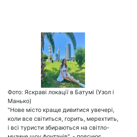
Фото: Яскраві локації в Батумі (Узол і
Манько)
"Нове місто краще дивитися увечері,
коли все світиться, горить, мерехтить,
і всі туристи збираються на світло-
музине шоу фонтанів", - пояснює