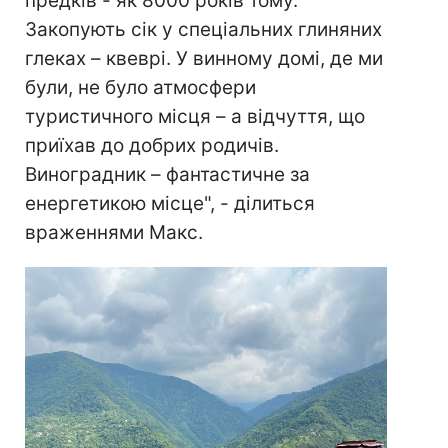
предків - як 8000 років тому.
Закопують сік у спеціальних глиняних
глеках – квеврі. У винному домі, де ми
були, не було атмосфери
туристичного місця – а відчуття, що
приїхав до добрих родичів.
Виноградник – фантастичне за
енергетикою місце", - ділиться
враженнями Макс.