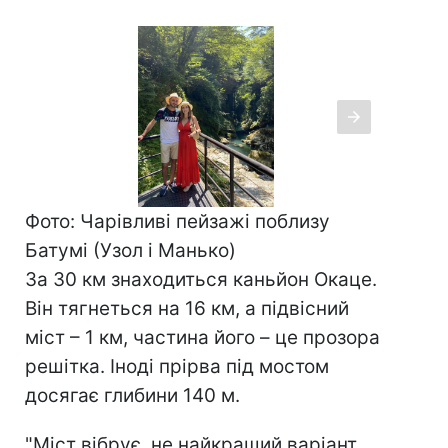
Фото: Чарівливі пейзажі поблизу
Батумі (Узол і Манько)
За 30 км знаходиться каньйон Окаце.
Він тягнеться на 16 км, а підвісний
міст – 1 км, частина його – це прозора
решітка. Іноді прірва під мостом
досягає глибини 140 м.
"Міст вібрує, не найкращий варіант