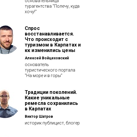
основательница
турагентства "Полечу, куда
хочу!"
Спрос
восстанавливается.
Что происходит с
туризмом в Карпатах и
кк изменились цены
Алексей Войцеховский
основатель
туристического портала
"На море и в горы"
Традиции поколений.
Какие уникальные
ремесла сохранились
в Карпатах
Виктор Шатров
историк публицист, блогер