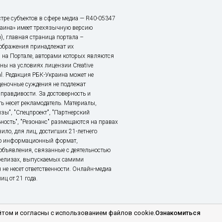
тре субъектов в сфере медиа — R40-05347
аина» имеет трехязычную версию
), главная страница портала –
зображения принадлежат их
 на Портале, авторами которых являются
ы на условиях лицензии Creative
nal. Редакция РБК-Украина может не
ценочные суждения не подлежат
правдивости. За достоверность и
ь несет рекламодатель. Материалы,
зы", "Спецпроект", "Партнерский
ьность", "Резонанс" размещаются на правах
ило, для лиц, достигших 21-летнего
это информационный формат,
объявления, связанные с деятельностью
релизах, выпускаемых самими
 не несет ответственности. Онлайн-медиа
ц от 21 года.
том и согласны с использованием файлов cookie.
Ознакомиться