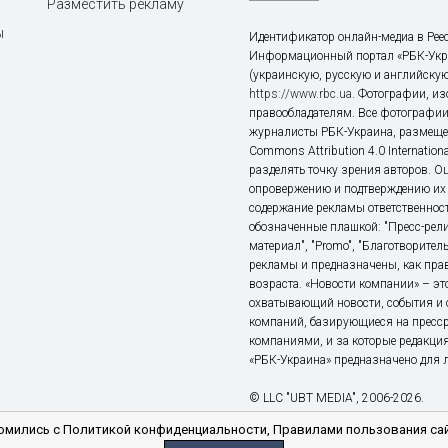
Разместить рекламу
ы
Идентификатор онлайн-медиа в Реес
Информационный портал «РБК-Укр
(украинскую, русскую и английскую
https://www.rbc.ua
. Фотографии, и
правообладателям. Все фотографии
журналисты РБК-Украина, размещен
Commons Attribution 4.0 Internatio
разделять точку зрения авторов. О
опровержению и подтверждению их 
содержание рекламы ответственност
обозначенные плашкой: "Пресс-рели
материал", "Promo", "Благотворител
рекламы и предназначены, как прав
возраста. «Новости компании» – 
охватывающий новости, события и 
компаний, базирующиеся на пресс
компаниями, и за которые редакция
«РБК-Украина» предназначено для ли
© LLC "UBT MEDIA", 2006-2026.
мились с Политикой конфиденциальности, Правилами пользования сай