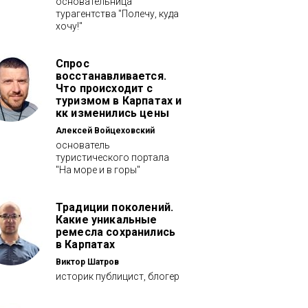
основательница
турагентства "Полечу, куда
хочу!"
Спрос
восстанавливается.
Что происходит с
туризмом в Карпатах и
кк изменились цены
Алексей Войцеховский
основатель
туристического портала
"На море и в горы"
Традиции поколений.
Какие уникальные
ремесла сохранились
в Карпатах
Виктор Шатров
историк публицист, блогер