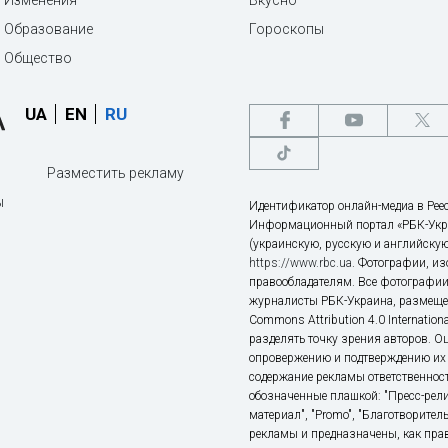
Образование
Гороскопы
Общество
UA
EN
RU
Разместить рекламу
ы
Идентификатор онлайн-медиа в Реес
Информационный портал «РБК-Укр
(украинскую, русскую и английскую
https://www.rbc.ua
. Фотографии, и
правообладателям. Все фотографии
журналисты РБК-Украина, размещен
Commons Attribution 4.0 Internatio
разделять точку зрения авторов. О
опровержению и подтверждению их 
содержание рекламы ответственност
обозначенные плашкой: "Пресс-рели
материал", "Promo", "Благотворител
рекламы и предназначены, как прав