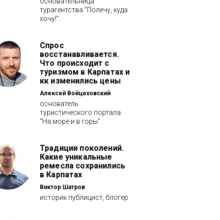
основательница
турагентства "Полечу, куда
хочу!"
Спрос
восстанавливается.
Что происходит с
туризмом в Карпатах и
кк изменились цены
Алексей Войцеховский
основатель
туристического портала
"На море и в горы"
Традиции поколений.
Какие уникальные
ремесла сохранились
в Карпатах
Виктор Шатров
историк публицист, блогер