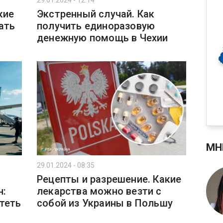
29.01.2024 - 12:14
кие
Экстренный случай. Как
ать
получить единоразовую
денежную помощь в Чехии
МН
29.01.2024 - 08:35
Рецепты и разрешение. Какие
н:
лекарства можно везти с
теть
собой из Украины в Польшу