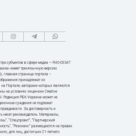
тре субъектов в сфере медиа — R40-05347
аина» имеет трехязычную версию
), главная страница портала –
зображения принадлежат их
 на Портале, авторами которых являются
ы на условиях лицензии Creative
nal. Редакция РБК-Украина может не
ценочные суждения не подлежат
правдивости. За достоверность и
ь несет рекламодатель. Материалы,
зы", "Спецпроект", "Партнерский
ьность", "Резонанс" размещаются на правах
ило, для лиц, достигших 21-летнего