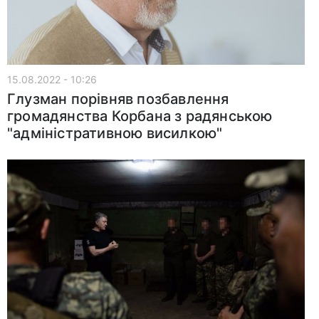
15.08.2022 - 10:26
Глузман порівняв позбавлення
громадянства Корбана з радянською
"адміністративною висилкою"