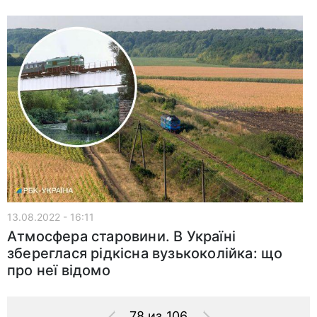
13.08.2022 - 16:11
Атмосфера старовини. В Україні
збереглася рідкісна вузькоколійка: що
про неї відомо
78 из 106