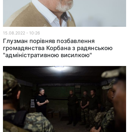
15.08.2022 - 10:26
Глузман порівняв позбавлення
громадянства Корбана з радянською
"адміністративною висилкою"