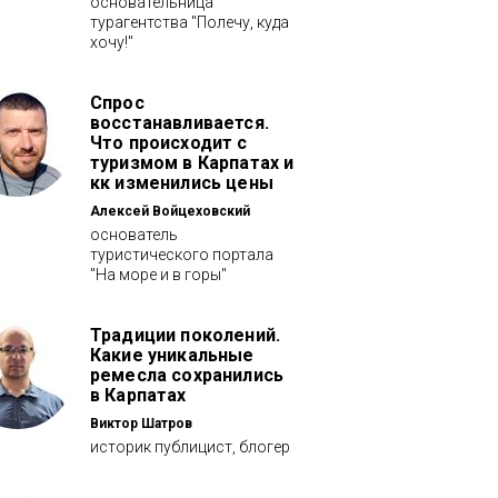
основательница
турагентства "Полечу, куда
хочу!"
Спрос
восстанавливается.
Что происходит с
туризмом в Карпатах и
кк изменились цены
Алексей Войцеховский
основатель
туристического портала
"На море и в горы"
Традиции поколений.
Какие уникальные
ремесла сохранились
в Карпатах
Виктор Шатров
историк публицист, блогер