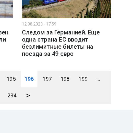
12.08.2023 - 17:59
вен.
Следом за Германией. Еще
ли
одна страна ЕС вводит
безлимитные билеты на
поезда за 49 евро
195
196
197
198
199
...
>
234