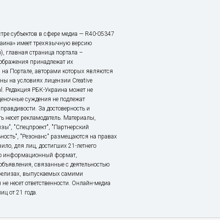
тре субъектов в сфере медиа — R40-05347
аина» имеет трехязычную версию
), главная страница портала –
зображения принадлежат их
 на Портале, авторами которых являются
ы на условиях лицензии Creative
nal. Редакция РБК-Украина может не
ценочные суждения не подлежат
правдивости. За достоверность и
ь несет рекламодатель. Материалы,
зы", "Спецпроект", "Партнерский
ьность", "Резонанс" размещаются на правах
ило, для лиц, достигших 21-летнего
это информационный формат,
объявления, связанные с деятельностью
релизах, выпускаемых самими
 не несет ответственности. Онлайн-медиа
ц от 21 года.