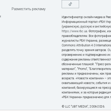
Разместить рекламу
ы
Идентификатор онлайн-медиа в Реес
Информационный портал «РБК-Укр
(украинскую, русскую и английскую
https://www.rbc.ua
. Фотографии, и
правообладателям. Все фотографии
журналисты РБК-Украина, размещен
Commons Attribution 4.0 Internatio
разделять точку зрения авторов. О
опровержению и подтверждению их 
содержание рекламы ответственност
обозначенные плашкой: "Пресс-рели
материал", "Promo", "Благотворител
рекламы и предназначены, как прав
возраста. «Новости компании» – 
охватывающий новости, события и 
компаний, базирующиеся на пресс
компаниями, и за которые редакция
«РБК-Украина» предназначено для ли
© LLC "UBT MEDIA", 2006-2026.