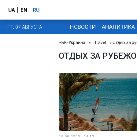
UA
EN
RU
НОВОСТИ
АНАЛИТИКА
ПТ, 07 АВГУСТА
РБК-Украина
»
Travel
» Отдых за р
ОТДЫХ ЗА РУБЕЖ