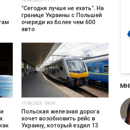
18.08.2023 - 11:15
"Сегодня лучше не ехать". На
границе Украины с Польшей
там
очереди из более чем 600
авто
МН
17.08.2023 - 09:09
 и
Польская железная дорога
х
хочет возобновить рейс в
как
Украину, который ездил 13