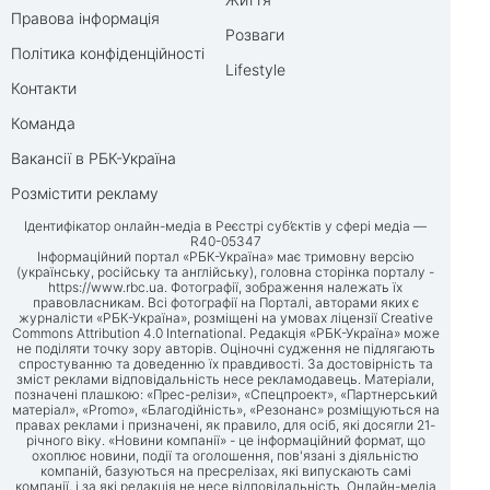
Правова інформація
Розваги
Політика конфіденційності
Lifestyle
Контакти
Команда
Вакансії в РБК-Україна
Розмістити рекламу
Ідентифікатор онлайн-медіа в Реєстрі суб’єктів у сфері медіа —
R40-05347
Інформаційний портал «РБК-Україна» має тримовну версію
(українську, російську та англійську), головна сторінка порталу -
https://www.rbc.ua
. Фотографії, зображення належать їх
правовласникам. Всі фотографії на Порталі, авторами яких є
журналісти «РБК-Україна», розміщені на умовах ліцензії Creative
Commons Attribution 4.0 International. Редакція «РБК-Україна» може
не поділяти точку зору авторів. Оціночні судження не підлягають
спростуванню та доведенню їх правдивості. За достовірність та
зміст реклами відповідальність несе рекламодавець. Матеріали,
позначені плашкою: «Прес-релізи», «Спецпроект», «Партнерський
матеріал», «Promo», «Благодійність», «Резонанс» розміщуються на
правах реклами і призначені, як правило, для осіб, які досягли 21-
річного віку. «Новини компанії» - це інформаційний формат, що
охоплює новини, події та оголошення, пов'язані з діяльністю
компаній, базуються на пресрелізах, які випускають самі
компанії, і за які редакція не несе відповідальність. Онлайн-медіа